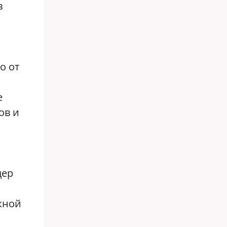
в
о от
е
ов и
дер
жной