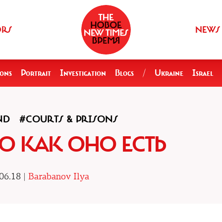
ORS
NEWS
ions
Portrait
Investigation
Blogs
/
Ukraine
Israel
ND
#COURTS & PRISONS
О КАК ОНО ЕСТЬ
06.18 |
Barabanov Ilya