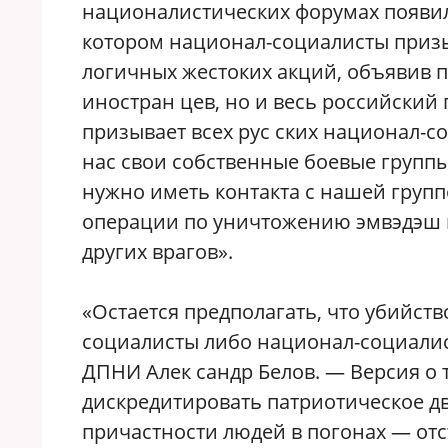
националистических форумах появил
котором национал-социалисты призы
логичных жестоких акций, объявив 
иностран цев, но и весь российский
призывает всех рус ских национал-с
нас свои собственные боевые группы
нужно иметь контакта с нашей груп
операции по уничтожению эмвэдэш н
других врагов».
«Остается предполагать, что убийст
социалисты либо национал-социалис
ДПНИ Алек сандр Белов. — Версия о т
дискредитировать патриотическое д
причастности людей в погонах — отс