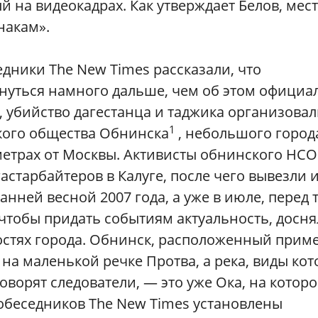
 на видеокадрах. Как утверждает Белов, мес
накам».
едники The New Times рассказали, что
инуться намного дальше, чем об этом официа
, убийство дагестанца и таджика организова
1
кого общества Обнинска
, небольшого город
ометрах от Москвы. Активисты обнинского НСО
старбайтеров в Калуге, после чего вывезли и
анней весной 2007 года, а уже в июле, перед 
 чтобы придать событиям актуальность, досн
ностях города. Обнинск, расположенный прим
я на маленькой речке Протва, а река, виды ко
ворят следователи, — это уже Ока, на котор
 собеседников The New Times установлены