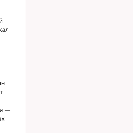
й
жал
ан
т
ия —
их