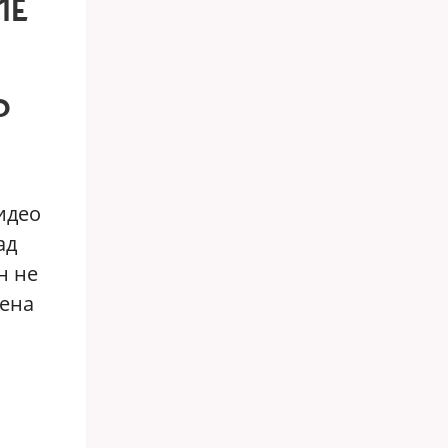
ЫЕ
Ь
идео
ад
н не
лена