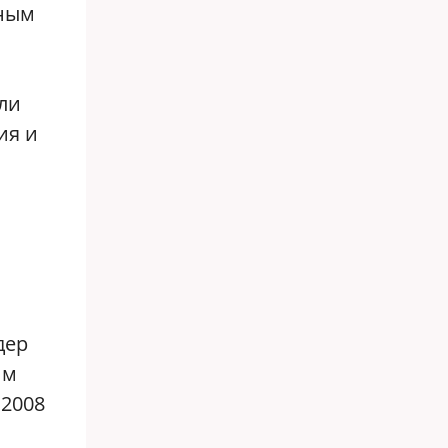
вным
ли
ия и
дер
им
 2008