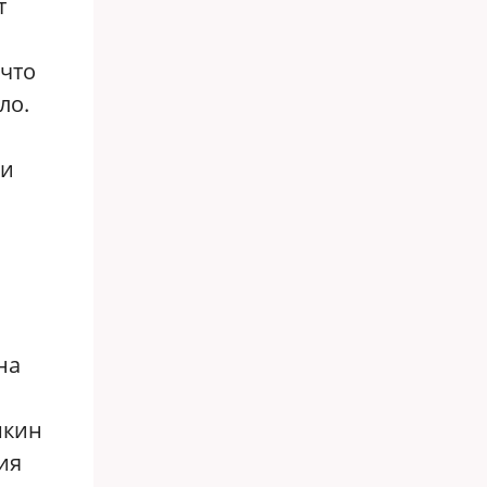
т
 что
ло.
ки
на
шкин
ия