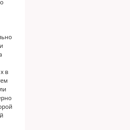
то
льно
ли
а
х в
тем
яли
ерно
торой
ой