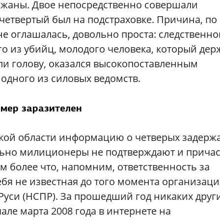
ржаны. Двое непосредственно совершали
 четвертый был на подстраховке. Причина, по
не оглашалась, довольно проста: следственно
о из убийц, молодого человека, который дер
али голову, оказался высокопоставленным
одного из силовых ведомств.
мер заразителен
ской области информацию о четверых задерж
льно милиционеры не подтверждают и причас
м более что, напомним, ответственность за
 себя не известная до того момента организац
Руси (НСПР). За прошедший год никаких друг
але марта 2008 года в интернете на