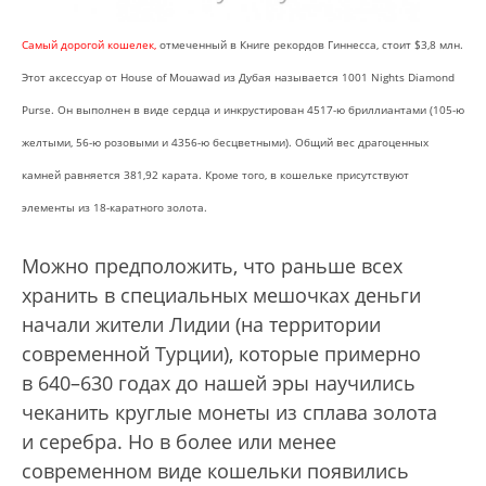
Самый дорогой кошелек,
отмеченный в Книге рекордов Гиннесса, стоит $3,8 млн.
Этот аксессуар от House of Mouawad из Дубая называется 1001 Nights Diamond
Purse. Он выполнен в виде сердца и инкрустирован 4517-ю бриллиантами (105-ю
желтыми, 56-ю розовыми и 4356-ю бесцветными). Общий вес драгоценных
камней равняется 381,92 карата. Кроме того, в кошельке присутствуют
элементы из 18-каратного золота.
Можно предположить, что раньше всех
хранить в специальных мешочках деньги
начали жители Лидии (на территории
современной Турции), которые примерно
в 640–630 годах до нашей эры научились
чеканить круглые монеты из сплава золота
и серебра. Но в более или менее
современном виде кошельки появились