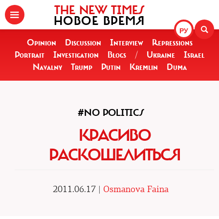
THE NEW TIMES
НОВОЕ ВРЕМЯ
РУ
Opinion
Discussion
Interview
Repressions
Portrait
Investigation
Blogs
/
Ukraine
Israel
Navalny
Trump
Putin
Kremlin
Duma
#NO POLITICS
КРАСИВО
РАСКОШЕЛИТЬСЯ
2011.06.17 |
Osmanova Faina