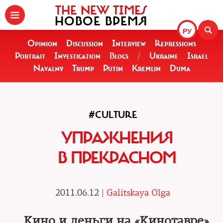
THE NEW TIMES
НОВОЕ ВРЕМЯ
РУ
Opinion
Discussion
Interview
Repressions
Portrait
Investigation
Blogs
/
Ukraine
Israel
Navalny
Trump
Putin
Kremlin
Duma
#CULTURE
УПРАЖНЕНИЯ
В ПРЕКРАСНОМ
2011.06.12 |
Galitskaya Olga
Кино и деньги на «Кинотавре»