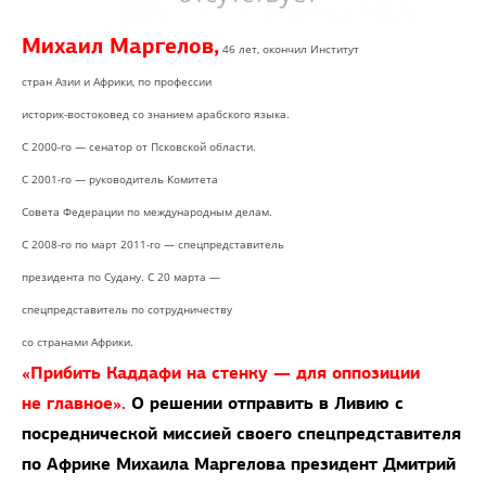
Михаил Маргелов,
46 лет, окончил Институт
стран Азии и Африки, по профессии
историк-востоковед со знанием арабского языка.
С 2000-го — сенатор от Псковской области.
С 2001-го — руководитель Комитета
Совета Федерации по международным делам.
С 2008-го по март 2011-го — спецпредставитель
президента по Судану. С 20 марта —
спецпредставитель по сотрудничеству
со странами Африки.
«Прибить Каддафи на стенку — для оппозиции
не главное».
О решении отправить в Ливию с
посреднической миссией своего спецпредставителя
по Африке Михаила Маргелова президент Дмитрий