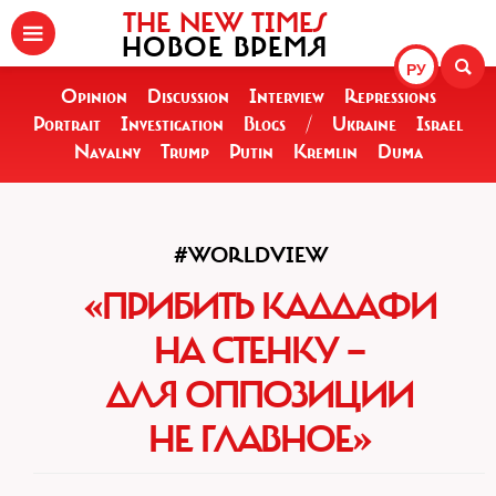
THE NEW TIMES
НОВОЕ ВРЕМЯ
РУ
Opinion
Discussion
Interview
Repressions
Portrait
Investigation
Blogs
/
Ukraine
Israel
Navalny
Trump
Putin
Kremlin
Duma
#WORLDVIEW
«ПРИБИТЬ КАДДАФИ
НА СТЕНКУ —
ДЛЯ ОППОЗИЦИИ
НЕ ГЛАВНОЕ»