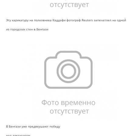
Эту карикатуру на полковника Каддафи фотограф Reuters запечатлел на одной
из городских стен в Бенгази
В Бенгази уже предвкушают победу
над диктатором