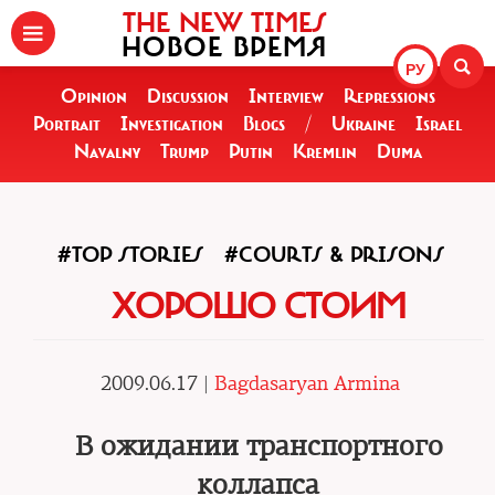
THE NEW TIMES
НОВОЕ ВРЕМЯ
РУ
Opinion
Discussion
Interview
Repressions
Portrait
Investigation
Blogs
/
Ukraine
Israel
Navalny
Trump
Putin
Kremlin
Duma
#TOP STORIES
#COURTS & PRISONS
ХОРОШО СТОИМ
2009.06.17 |
Bagdasaryan Armina
В ожидании транспортного
коллапса