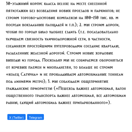
30-этажный корпус класса deluxe на месте снесенной
пятиэтажки без возведения новых проездов и паркингов; не
строим торгово-досуговые комплексы на 100–150 тыс. кв. м
посреди вокзальных площадей и т.п.); 2. мы строим дороги,
чтобы по городу было удобнее ездить (т.е. последовательно
улучшаем связность уличнодорожной сети, в частности,
соединяем простейшими путепроводами соседние кварталы,
разделенные железной дорогой. Строим новые хордовые
выходы из города. Поскольку мы не собираемся обороняться
от кочевых племен и инопланетян, то больше не строим
«колец Сатурна» и не прокладываем автомобильные тоннели
под линиями метро); 3. мы соблюдаем общепринятые
гражданские приоритеты («Пешеход важнее автомобиля, вагон
общественного транспорта важнее автомобиля, все автомобили
равны, едущий автомобиль важнее припаркованного»).
X (Twitter)
Telegram