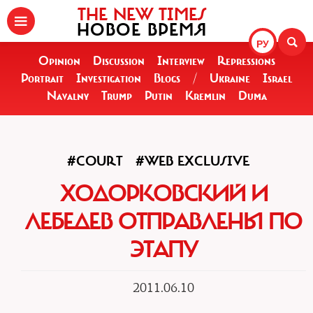
THE NEW TIMES
НОВОЕ ВРЕМЯ
РУ
Opinion
Discussion
Interview
Repressions
Portrait
Investigation
Blogs
/
Ukraine
Israel
Navalny
Trump
Putin
Kremlin
Duma
#COURT
#WEB EXCLUSIVE
ХОДОРКОВСКИЙ И
ЛЕБЕДЕВ ОТПРАВЛЕНЫ ПО
ЭТАПУ
2011.06.10