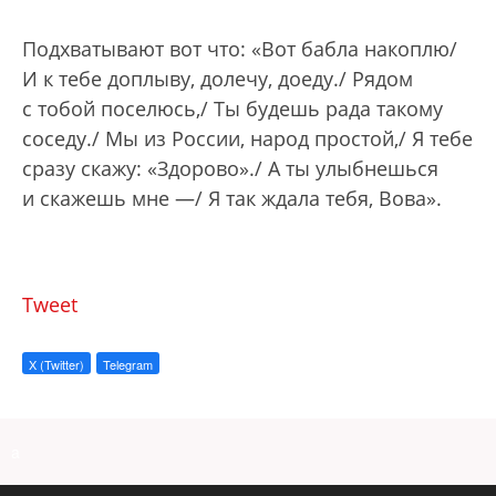
Подхватывают вот что: «Вот бабла накоплю/
И к тебе доплыву, долечу, доеду./ Рядом
с тобой поселюсь,/ Ты будешь рада такому
соседу./ Мы из России, народ простой,/ Я тебе
сразу скажу: «Здорово»./ А ты улыбнешься
и скажешь мне —/ Я так ждала тебя, Вова».
Tweet
X (Twitter)
Telegram
a