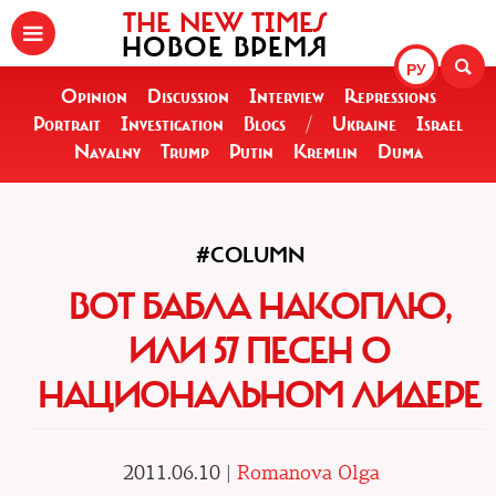
THE NEW TIMES
НОВОЕ ВРЕМЯ
РУ
Opinion
Discussion
Interview
Repressions
Portrait
Investigation
Blogs
/
Ukraine
Israel
Navalny
Trump
Putin
Kremlin
Duma
#COLUMN
ВОТ БАБЛА НАКОПЛЮ,
ИЛИ 57 ПЕСЕН О
НАЦИОНАЛЬНОМ ЛИДЕРЕ
2011.06.10 |
Romanova Olga