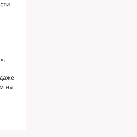
асти
».
 даже
м на