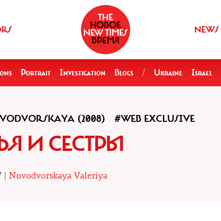
ORS
NEWS
ions
Portrait
Investigation
Blogs
/
Ukraine
Israel
VODVORSKAYA (2008)
#WEB EXCLUSIVE
ЬЯ И СЕСТРЫ
7 |
Novodvorskaya Valeriya