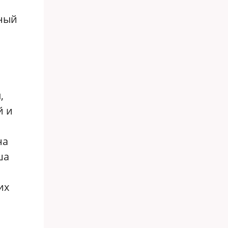
вный
м
,
й и
на
ша
их