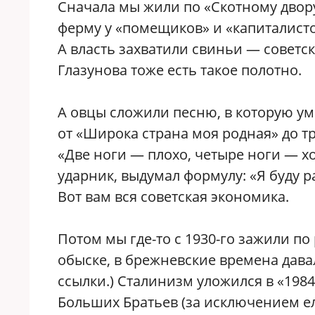
Сначала мы жили по «Скотному двору
ферму у «помещиков» и «капиталистов
А власть захватили свиньи — советск
Глазунова тоже есть такое полотно.
А овцы сложили песню, в которую у
от «Широка страна моя родная» до тр
«Две ноги — плохо, четыре ноги — х
ударник, выдумал формулу: «Я буду 
Вот вам вся советская экономика.
Потом мы где-то с 1930-го зажили по
обыске, в брежневские времена давали
ссылки.) Сталинизм уложился в «198
Больших Братьев (за исключением ел