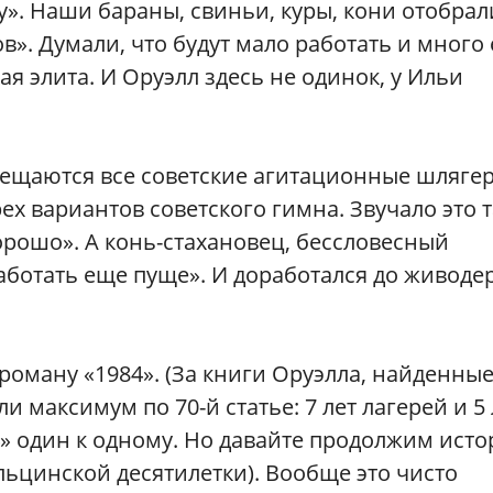
». Наши бараны, свиньи, куры, кони отобрал
». Думали, что будут мало работать и много 
ая элита. И Оруэлл здесь не одинок, у Ильи
мещаются все советские агитационные шляге
ех вариантов советского гимна. Звучало это т
орошо». А конь-стахановец, бессловесный
работать еще пуще». И доработался до живоде
 роману «1984». (За книги Оруэлла, найденны
 максимум по 70-й статье: 7 лет лагерей и 5 
4» один к одному. Но давайте продолжим ист
ьцинской десятилетки). Вообще это чисто