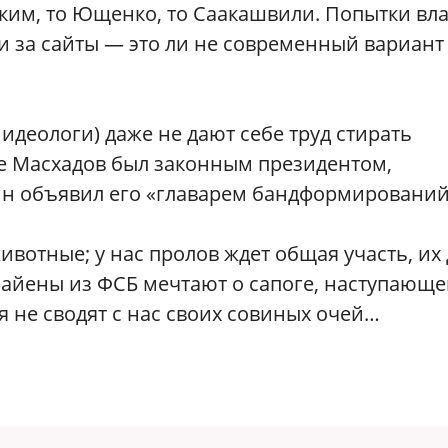
ским, то Ющенко, то Саакашвили. Попытки вл
 и за сайты — это ли не современный вариант
деологи) даже не дают себе труд стирать
не Масхадов был законным президентом,
тин объявил его «главарем бандформирований
вотные; у нас пролов ждет общая участь, их
райены из ФСБ мечтают о сапоге, наступающе
я не сводят с нас своих совиных очей…