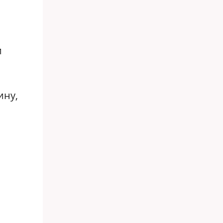
и
ину,