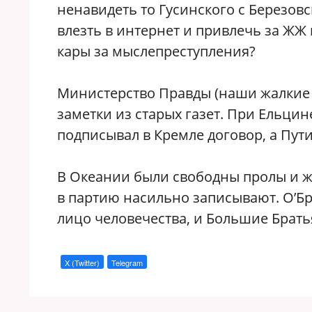
ненавидеть то Гусинского с Березов
влезть в интернет и привлечь за ЖЖ
кары за мыслепреступления?
Министерство Правды (наши жалкие и
заметки из старых газет. При Ельци
подписывал в Кремле договор, а Пу
В Океании были свободны пролы и жи
в партию насильно записывают. О’Б
лицо человечества, и Большие Брать
X (Twitter)
Telegram