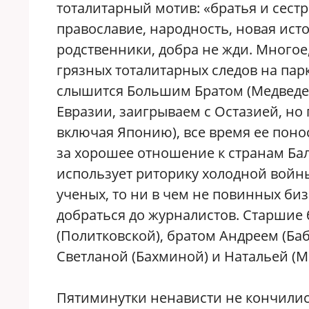
тоталитарный мотив: «братья и сест
православие, народность, новая ист
родственники, добра не жди. Многое,
грязных тоталитарных следов на пар
слышится Большим Братом (Медведев,
Евразии, заигрываем с Остазией, но 
включая Японию), все время ее поно
за хорошее отношение к странам Ба
использует риторику холодной войн
ученых, то ни в чем не повинных би
добраться до журналистов. Старшие б
(Политковской), братом Андреем (Ба
Светланой (Бахминой) и Натальей (М
Пятиминутки ненависти не кончились