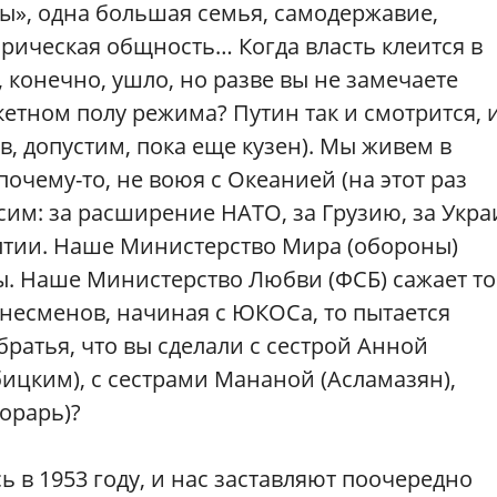
ры», одна большая семья, самодержавие,
орическая общность… Когда власть клеится в
 конечно, ушло, но разве вы не замечаете
кетном полу режима? Путин так и смотрится, 
 допустим, пока еще кузен). Мы живем в
почему-то, не воюя с Океанией (на этот раз
сим: за расширение НАТО, за Грузию, за Укра
лтии. Наше Министерство Мира (обороны)
ы. Наше Министерство Любви (ФСБ) сажает то
знесменов, начиная с ЮКОСа, то пытается
ратья, что вы сделали с сестрой Анной
бицким), с сестрами Мананой (Асламазян),
орарь)?
 в 1953 году, и нас заставляют поочередно