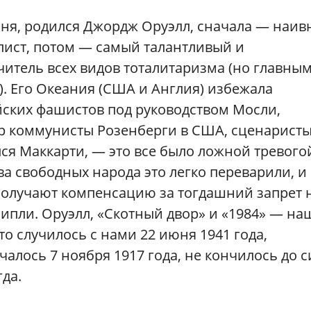
июня, родился Джордж Оруэлл, сначала — наи
лист, потом — самый талантливый и
итель всех видов тоталитаризма (но главны
). Его Океания (США и Англия) избежала
йских фашистов под руководством Мосли,
р коммунисты Розенберги в США, сценаристы
лся Маккарти, — это все было ложной тревого
а свободных народа это легко переварили, и
получают компенсацию за тогдашний запрет 
липли. Оруэлл, «Скотный двор» и «1984» — на
то случилось с нами 22 июня 1941 года,
ачалось 7 ноября 1917 года, не кончилось до с
гда.