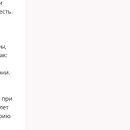
и
есть.
ры,
ак:
рни.
е при
лет
орию