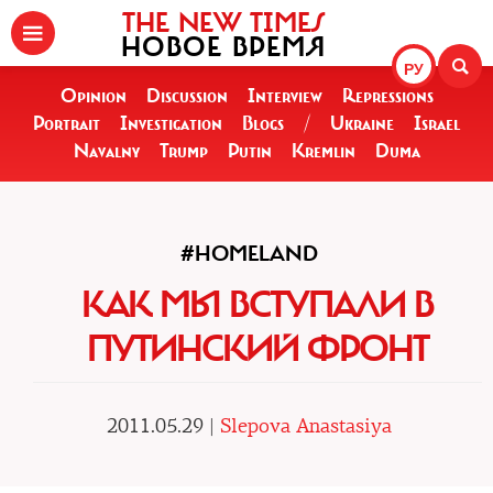
THE NEW TIMES
НОВОЕ ВРЕМЯ
РУ
Opinion
Discussion
Interview
Repressions
Portrait
Investigation
Blogs
/
Ukraine
Israel
Navalny
Trump
Putin
Kremlin
Duma
#HOMELAND
КАК МЫ ВСТУПАЛИ В
ПУТИНСКИЙ ФРОНТ
2011.05.29 |
Slepova Anastasiya