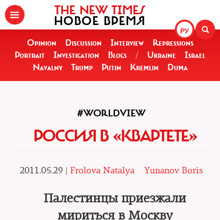
THE NEW TIMES
НОВОЕ ВРЕМЯ
РУ
Opinion
Discussion
Interview
Repressions
Portrait
Investigation
Blogs
/
Ukraine
Israel
Navalny
Trump
Putin
Kremlin
Duma
#WORLDVIEW
РОССИЯ В «КВАРТЕТЕ»
2011.05.29 |
Frolova Natalya
Yunanov Boris
Палестинцы приезжали
мириться в Москву