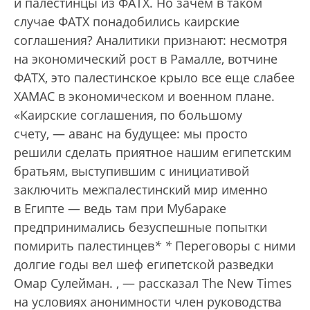
и палестинцы из ФАТХ. Но зачем в таком
случае ФАТХ понадобились каирские
соглашения? Аналитики признают: несмотря
на экономический рост в Рамалле, вотчине
ФАТХ, это палестинское крыло все еще слабее
ХАМАС в экономическом и военном плане.
«Каирские соглашения, по большому
счету, — аванс на будущее: мы просто
решили сделать приятное нашим египетским
братьям, выступившим с инициативой
заключить межпалестинский мир именно
в Египте — ведь там при Мубараке
предпринимались безуспешные попытки
помирить палестинцев
*
*
Переговоры с ними
долгие годы вел шеф египетской разведки
Омар Сулейман.
, — рассказал The New Times
на условиях анонимности член руководства