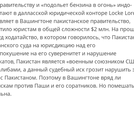
равительству и «подольет бензина в огонь» индо-
тают в далласской юридической конторе Locke Lor
тавляет в Вашингтоне пакистанское правительство,
латило юристам в общей сложности $2 млн. На про
д ходатайство, в котором говорилось, что Пакиста
анского суда на юрисдикцию над его
покушение на его суверенитет и нарушение
катов, Пакистан является «военным союзником С
алибами, а данный судебный иск грозит нарушить 
с Пакистаном. Поэтому в Вашингтоне вряд ли
искам против Паши и его соратников. Но помешат
ьна.