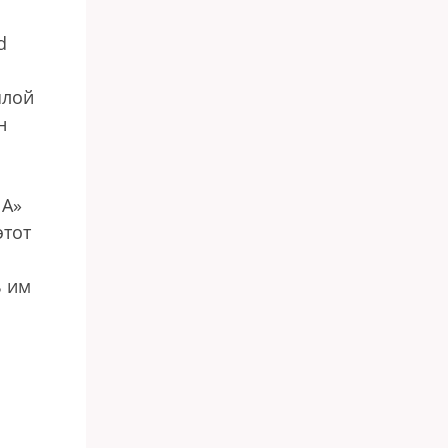
d
шлой
н
ША»
этот
ь им