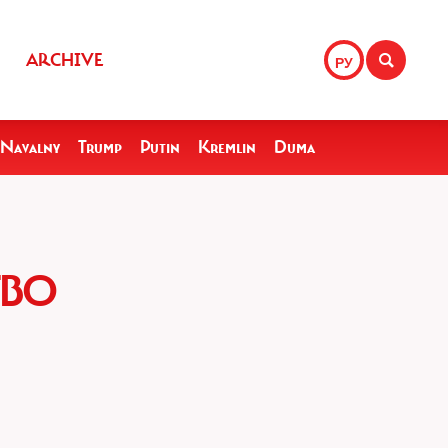
ARCHIVE
РУ
Navalny
Trump
Putin
Kremlin
Duma
ТВО