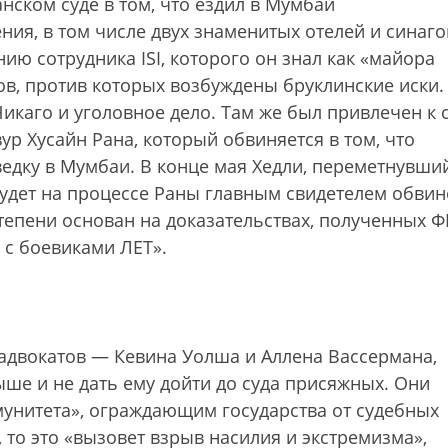
нском суде в том, что ездил в Мумбаи
ния, в том числе двух знаменитых отелей и синаго
анию сотрудника ISI, которого он знал как «майора
ов, против которых возбуждены бруклинские иски.
икаго и уголовное дело. Там же был привлечен к 
ур Хусайн Рана, который обвиняется в том, что
зведку в Мумбаи. В конце мая Хедли, переметнувши
будет на процессе Раны главным свидетелем обвин
степени основан на доказательствах, полученных Ф
о с боевиками ЛЕТ».
адвокатов — Кевина Уолша и Аллена Вассермана,
ше и не дать ему дойти до суда присяжных. Они
унитета», ограждающим государства от судебных
д, то это «вызовет взрыв насилия и экстремизма»,