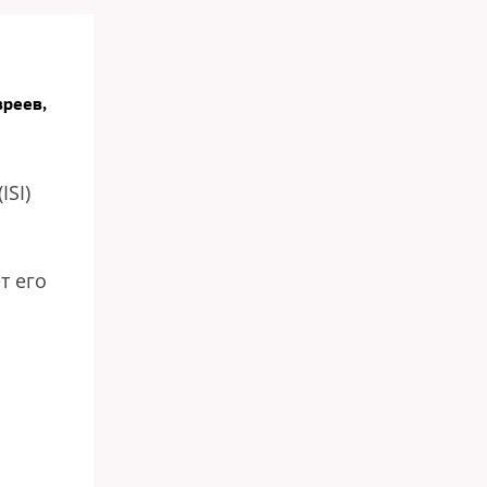
вреев,
SI)
а
т его