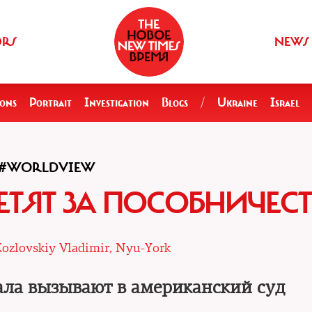
ORS
NEWS
ions
Portrait
Investigation
Blogs
/
Ukraine
Israel
#WORLDVIEW
ЕТЯТ ЗА ПОСОБНИЧЕС
ozlovskiy Vladimir, Nyu-York
ала вызывают в американский суд