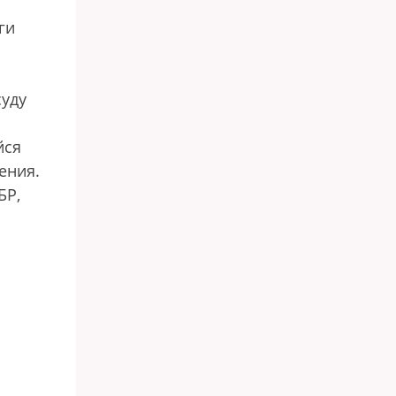
ги
суду
йся
ения.
БР,