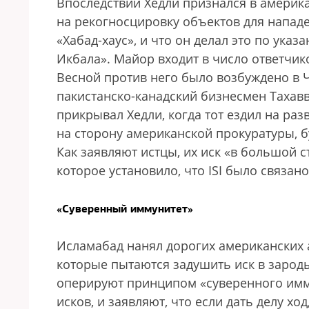
Впоследствии Хедли признался в америка
на рекогносцировку объектов для нападе
«Хабад-хаус», и что он делал это по указ
Икбала». Майор входит в число ответчик
Весной против него было возбуждено в Ч
пакистанско-канадский бизнесмен Тахавв
прикрывал Хедли, когда тот ездил на ра
на сторону американской прокуратуры, 
Как заявляют истцы, их иск «в большой 
которое установило, что ISI было связан
«Суверенный иммунитет»
Исламабад нанял дорогих американских 
которые пытаются задушить иск в зароды
оперируют принципом «суверенного имм
исков, и заявляют, что если дать делу хо