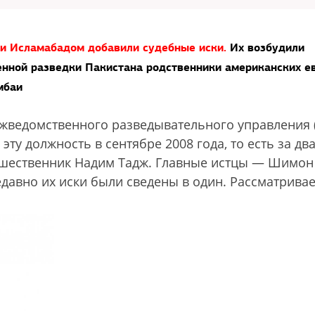
и Исламабадом добавили судебные иски.
Их возбудили
енной разведки Пакистана родственники американских е
мбаи
ведомственного разведывательного управления (I
у должность в сентябре 2008 года, то есть за дв
едшественник Надим Тадж. Главные истцы — Шимон
давно их иски были сведены в один. Рассматривае