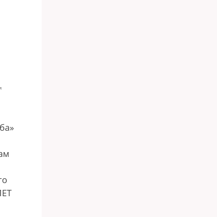
и
иба»
ам
го
ЛЕТ