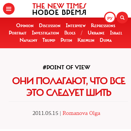
THE NEW TIMES
НОВОЕ ВРЕМЯ
РУ
Opinion
Discussion
Interview
Repressions
Portrait
Investigation
Blogs
/
Ukraine
Israel
Navalny
Trump
Putin
Kremlin
Duma
#POINT OF VIEW
ОНИ ПОЛАГАЮТ, ЧТО ВСЕ
ЭТО СЛЕДУЕТ ШИТЬ
2011.05.15 |
Romanova Olga