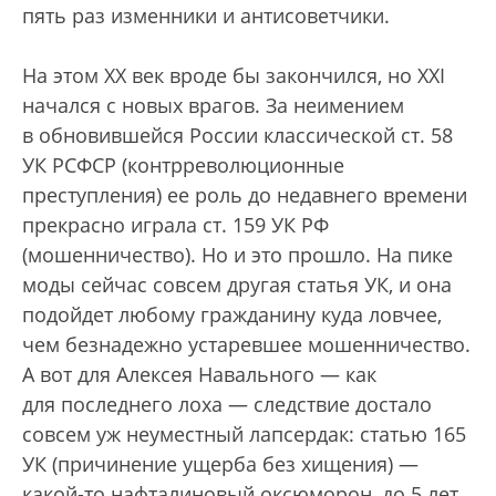
пять раз изменники и антисоветчики.
На этом XX век вроде бы закончился, но XXI
начался с новых врагов. За неимением
в обновившейся России классической ст. 58
УК РСФСР (контрреволюционные
преступления) ее роль до недавнего времени
прекрасно играла ст. 159 УК РФ
(мошенничество). Но и это прошло. На пике
моды сейчас совсем другая статья УК, и она
подойдет любому гражданину куда ловчее,
чем безнадежно устаревшее мошенничество.
А вот для Алексея Навального — как
для последнего лоха — следствие достало
совсем уж неуместный лапсердак: статью 165
УК (причинение ущерба без хищения) —
какой-то нафталиновый оксюморон, до 5 лет,