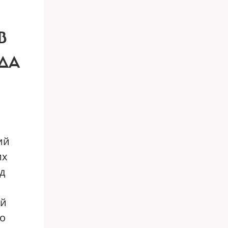
В
ОДА
ий
их
д
ой
по