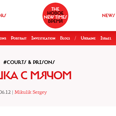
ORS
NEWS
ions
Portrait
Investigation
Blogs
/
Ukraine
Israel
#COURTS & PRISONS
ШКА С МЯЧОМ
06.12 |
Mikulik Sergey