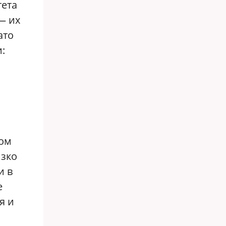
тета
— их
ато
:
ком
изко
и в
е
я и