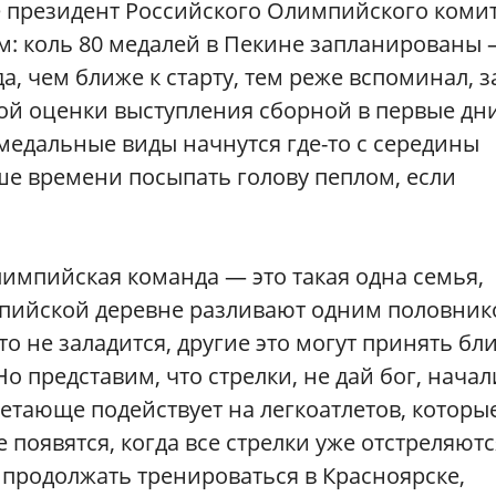
е президент Российского Олимпийского коми
ем: коль 80 медалей в Пекине запланированы 
а, чем ближе к старту, тем реже вспоминал, з
ой оценки выступления сборной в первые дни
медальные виды начнутся где-то с середины
е времени посыпать голову пеплом, если
олимпийская команда — это такая одна семья,
импийской деревне разливают одним половни
-то не заладится, другие это могут принять бл
Но представим, что стрелки, не дай бог, начал
гнетающе подействует на легкоатлетов, которы
е появятся, когда все стрелки уже отстреляютс
ы продолжать тренироваться в Красноярске,