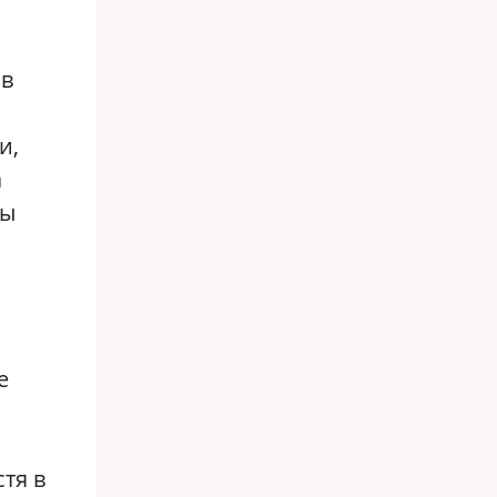
 в
и,
а
цы
е
стя в