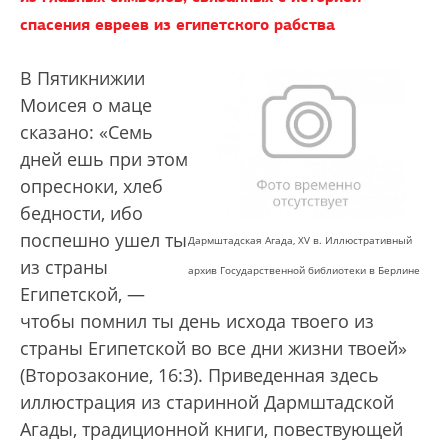
спасения евреев из египетского рабства
В Пятикнижии
Моисея о маце
сказано: «Семь
дней ешь при этом
опресноки, хлеб
бедности, ибо
поспешно ушел ты
Дармштадская Агада, XV в. Иллюстративный
из страны
архив Государственной библиотеки в Берлине
Египетской, —
чтобы помнил ты день исхода твоего из
страны Египетской во все дни жизни твоей»
(Второзаконие, 16:3). Приведенная здесь
иллюстрация из старинной Дармштадской
Агады, традиционной книги, повествующей