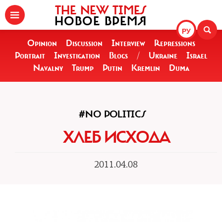
THE NEW TIMES
НОВОЕ ВРЕМЯ
РУ
Opinion
Discussion
Interview
Repressions
Portrait
Investigation
Blogs
/
Ukraine
Israel
Navalny
Trump
Putin
Kremlin
Duma
#NO POLITICS
ХЛЕБ ИСХОДА
2011.04.08