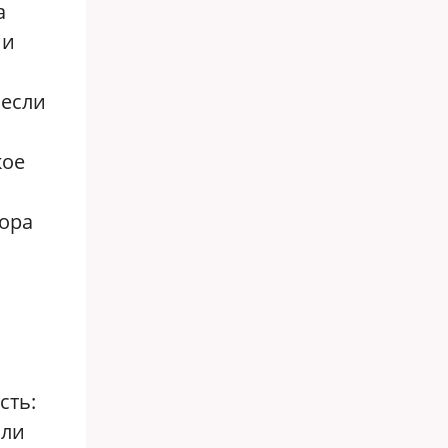
а
 и
несли
кое
вора
сть:
яли