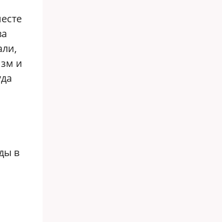
месте
ва
али,
изм и
уда
ды в