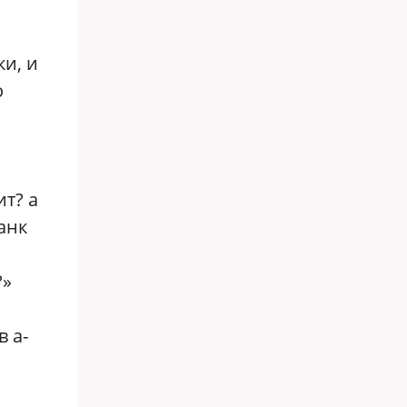
и, и
о
ит? а
анк
?»
 а-