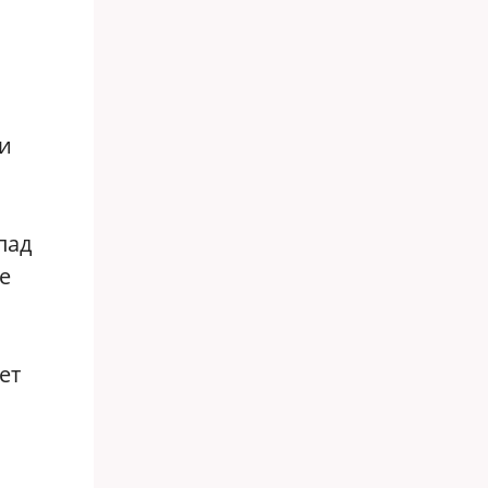
 и
пад
е
ет