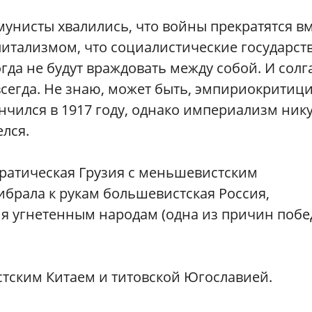
унисты хвалились, что войны прекратятся в
питализмом, что социалистические государст
гда не будут враждовать между собой. И солг
всегда. Не знаю, может быть, эмпириокритиц
нчился в 1917 году, однако империализм ник
елся.
кратическая Грузия с меньшевистским
рибрала к рукам большевистская Россия,
 угнетенным народам (одна из причин побе
стским Китаем и титовской Югославией.