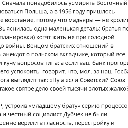
. Сначала понадобилось усмирять Восточный
лноваться Польша, а в 1956 году пришлось
е восстание, потому что мадьяры — не кролик
Выяснилась одна маленькая деталь: братья п
планировки) хотят жить не при голодной
 до войны. Венцом братских отношений в
анекдот о польском вкладчике, который все
л кучу вопросов типа: а если ваш банк прогор
его успокоить, говорит, что, мол, за наш Госб
ога выглядит так: «Ну а если Советский Союз
такое святое дело своей тысячи злотых жалко
Р, устроив «младшему брату» серию процессов
а и честный социалист Дубчек не были
ренне верили в гласность, перестройку и