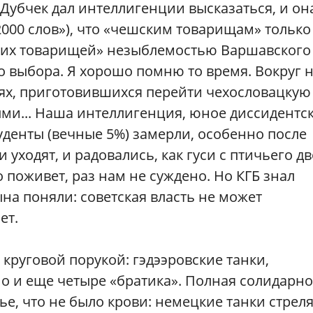
Дубчек дал интеллигенции высказаться, и он
2000 слов»), что «чешским товарищам» только
тских товарищей» незыблемостью Варшавского
о выбора. Я хорошо помню то время. Вокруг 
иях, приготовившихся перейти чехословацкую
ыми... Наша интеллигенция, юное диссидентс
денты (вечные 5%) замерли, особенно после
уходят, и радовались, как гуси с птичьего д
то поживет, раз нам не суждено. Но КГБ знал
а поняли: советская власть не может
ет.
с круговой порукой: гэдээровские танки,
 но и еще четыре «братика». Полная солидарно
ье, что не было крови: немецкие танки стрел