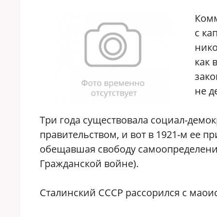
Комм
с ка
нико
как 
зако
не д
Три года существовала социал-демо
правительством, и вот в 1921-м ее п
обещавшая свободу самоопределения
Гражданской войне).
Сталинский СССР рассорился с маои