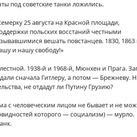
нты под советские танки ложились.
семерку 25 августа на Красной площади,
оддержки польских восстаний честными
зывавшимися вешать повстанцев. 1830, 1863
ашу и нашу свободу!»
лестной. 1938-й и 1968-й, Мюнхен и Прага. За
дали сначала Гитлеру, а потом — Брежневу. Н
ельства, не отдадут ли Путину Грузию?
зма с человеческим лицом не бывает и не мож
новидностей которого — социализм) — мурло.
анк.