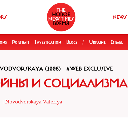
ORS
NEWS
ions
Portrait
Investigation
Blogs
/
Ukraine
Israel
VODVORSKAYA (2008)
#WEB EXCLUSIVE
ОЙНЫ И СОЦИАЛИЗМА
1 |
Novodvorskaya Valeriya