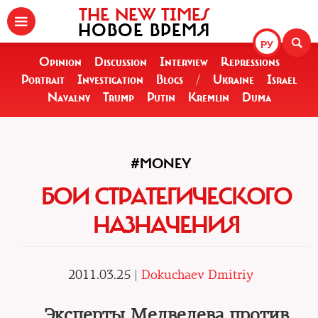
THE NEW TIMES
НОВОЕ ВРЕМЯ
РУ
Opinion
Discussion
Interview
Repressions
Portrait
Investigation
Blogs
/
Ukraine
Israel
Navalny
Trump
Putin
Kremlin
Duma
#MONEY
БОИ СТРАТЕГИЧЕСКОГО
НАЗНАЧЕНИЯ
2011.03.25 |
Dokuchaev Dmitriy
Эксперты Медведева против