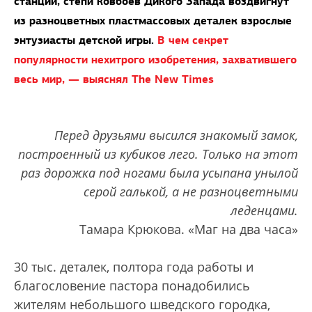
станции, степи ковбоев Дикого Запада воздвигнут
из разноцветных пластмассовых деталек взрослые
энтузиасты детской игры.
В чем секрет
популярности нехитрого изобретения, захватившего
весь мир, — выяснял The New Times
Перед друзьями высился знакомый замок,
построенный из кубиков лего. Только на этот
раз дорожка под ногами была усыпана унылой
серой галькой, а не разноцветными
леденцами.
Тамара Крюкова. «Маг на два часа»
30 тыс. деталек, полтора года работы и
благословение пастора понадобились
жителям небольшого шведского городка,