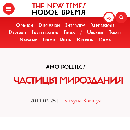
THE NEW TIMES
НОВОЕ ВРЕМЯ
РУ
Opinion
Discussion
Interview
Repressions
Portrait
Investigation
Blogs
/
Ukraine
Israel
Navalny
Trump
Putin
Kremlin
Duma
#NO POLITICS
ЧАСТИЦЫ МИРОЗДАНИЯ
2011.03.25 |
Lisitsyna Kseniya