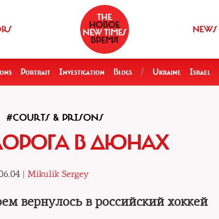
ORS
NEWS
ions
Portrait
Investigation
Blogs
/
Ukraine
Israel
#COURTS & PRISONS
ДОРОГА В ДЮНАХ
06.04 |
Mikulik Sergey
оем вернулось в российский хоккей