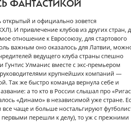
СЬ ФАНТАСТИКОЙ
рь открытый и официально зовется
Л). И привлечение клубов из других стран, 
мое отношение к Евросоюзу, для стартового
коль важным оно оказалось для Латвии, можн
 учредителей ведущего клуба страны спешно
и Гунтис Улманис вместе с экс-премьером
 руководителями крупнейших компаний —
й. Так же быстро команда вернула себе и
звание: а то кто в России слышал про «Ригас
валось «Динамо» в независимой уже стране. Е
м все чаще и больше ностальгируют футболис
ы первыми перешли к делу), то уж с прежними