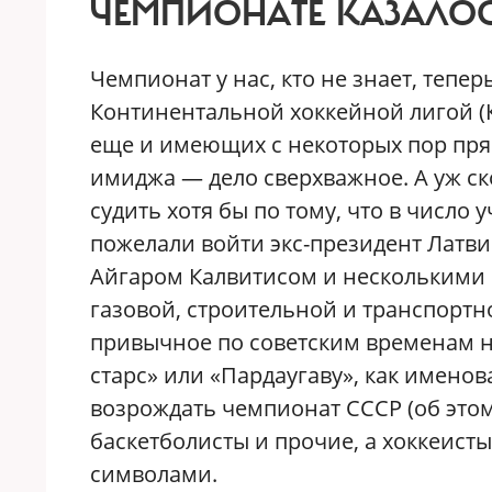
ЧЕМПИОНАТЕ КАЗАЛО
Чемпионат у нас, кто не знает, тепе
Континентальной хоккейной лигой (КХ
еще и имеющих с некоторых пор пря
имиджа — дело сверхважное. А уж с
судить хотя бы по тому, что в число
пожелали войти экс-президент Латви
Айгаром Калвитисом и несколькими
газовой, строительной и транспортно
привычное по советским временам на
старс» или «Пардаугаву», как имено
возрождать чемпионат СССР (об это
баскетболисты и прочие, а хоккеист
символами.