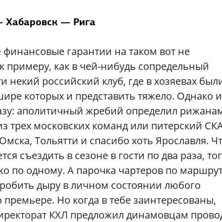
— Хабаровск — Рига
 финансовые гарантии на таком вот не
к примеру, как в чей-нибудь сопредельный
и некий российский клуб, где в хозяевах был
шире которых и представить тяжело. Однако и
разу: аполитичный жребий определил рижанам
из трех московских команд или питерский СКА
Омска, Тольятти и спасибо хоть Ярославля. Ч
тся съездить в сезоне в гости по два раза, то
ко по одному. А парочка чартеров по маршру
пробить дыру в личном состоянии любого
 премьере. Но когда в тебе заинтересованы,
 директорат КХЛ предложил динамовцам прово