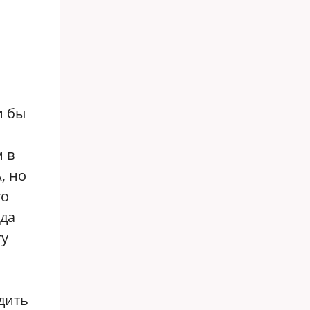
и бы
 в
, но
то
гда
ту
дить