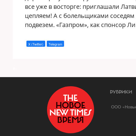
все уже в восторге: приглашали Латв
цепляем! А с болельщиками соседям
подвезем. «Газпром», как спонсор Лиг
X (Twitter)
Telegram
a
РУБРИКИ
ООО «Новые