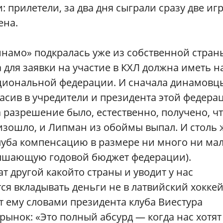
 прилетели, за два дня сыграли сразу две иг
ена.
намо» подкралась уже из собственной стран
 для заявки на участие в КХЛ должна иметь н
ациональной федерации. И сначала динамовц
асив в учредители и президента этой федера
 разрешение было, естественно, получено, ч
изошло, и Липман из обоймы выпал. И столь 
клуба компенсацию в размере ни много ни ма
вышающую годовой бюджет федерации).
т другой какойто страны и уводит у нас
я вкладывать деньги не в латвийский хоккей,
т ему словами президента клуба Виестура
рынок: «Это полный абсурд — когда нас хотят