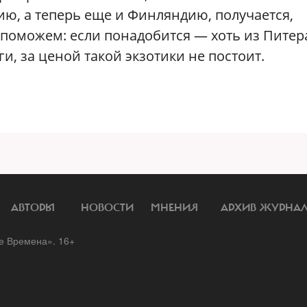
ию, а теперь еще и Финляндию, получается,
 поможем: если понадобится — хоть из Питер
и, за ценой такой экзотики не постоит.
АВТОРЫ
НОВОСТИ
МНЕНИЯ
АРХИВ ЖУРНА
 Времена». 16+