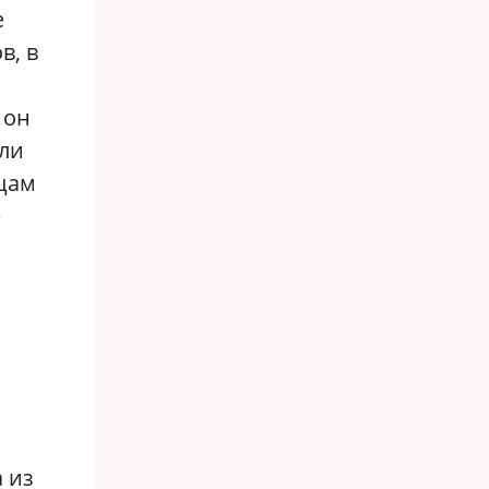
е
в, в
 он
 ли
вцам
е
а из