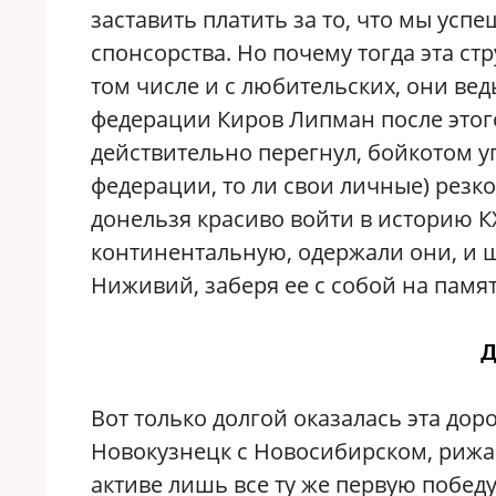
заставить платить за то, что мы ус
спонсорства. Но почему тогда эта стр
том числе и с любительских, они ве
федерации Киров Липман после этого
действительно перегнул, бойкотом у
федерации, то ли свои личные) резк
донельзя красиво войти в историю КХ
континентальную, одержали они, и 
Ниживий, заберя ее с собой на памят
Д
Вот только долгой оказалась эта дор
Новокузнецк с Новосибирском, рижан
активе лишь все ту же первую победу