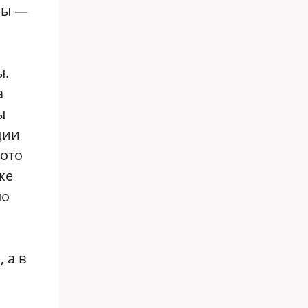
ры —
ы.
а
ы
ции
тото
же
ло
 а в