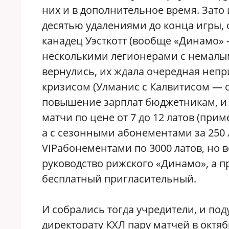
них и в дополнительное время. Зато 
десятью удалениями до конца игры, 
канадец Уэсткотт (вообще «Динамо» —
несколькими легионерами с немалым
вернулись, их ждала очередная непр
кризисом (Улманис с Калвитисом — 
повышение зарплат бюджетникам, и 
матчи по цене от 7 до 12 латов (прим
а с сезонными абонементами за 250 
VIPабонементами по 3000 латов, но вс
руководство рижского «Динамо», а 
бесплатный пригласительный.
И собрались тогда учредители, и по
директорату КХЛ пару матчей в октяб