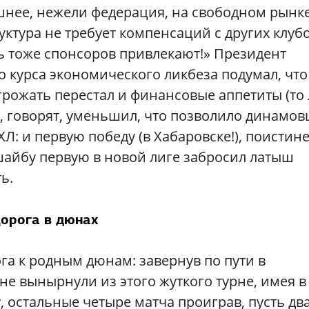
пешнее, нежели федерация, на свободном рынк
уктура не требует компенсаций с других клубо
дь тоже спонсоров привлекают!» Президент
 курса экономического ликбеза подумал, что
грожать перестал и финансовые аппетиты (то
о, говорят, уменьшил, что позволило динамо
Л: и первую победу (в Хабаровске!), поистин
шайбу первую в новой лиге забросил латыш
ь.
орога в дюнах
ога к родным дюнам: завернув по пути в
е вынырнули из этого жуткого турне, имея в
, остальные четыре матча проиграв, пусть дв