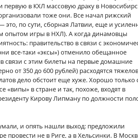
и первую в КХЛ массовую драку в Новосибирск
организовали тоже они. Все начал рижский
 это, по сути, сборная Латвии, еще и усилен
 опытом игры в НХЛ). А когда динамовцы
иятность: правительство в связи с экономич
они все-таки «эксы») отменило обещанное
в связи с этим билеты на первые домашние
ерно от 350 до 600 рублей) расходятся тяжелов
латов дело обстоит еще хуже. Хорошо только 
е «випы» в стране и так, похоже, входят в
президенту Кирову Липману по должности по
думали, и опять нашли выход: предложили
ре провести не в Риге, а в Хельсинки. В Москв