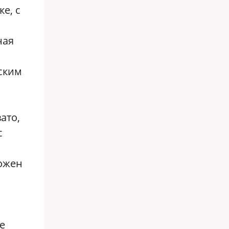
е, с
ная
еским
ато,
с
ложен
е