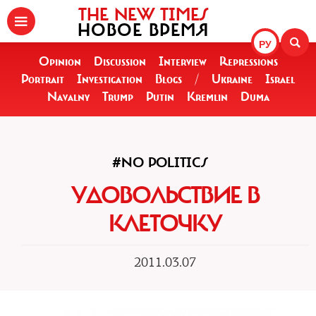
THE NEW TIMES
НОВОЕ ВРЕМЯ
РУ
Opinion
Discussion
Interview
Repressions
Portrait
Investigation
Blogs
/
Ukraine
Israel
Navalny
Trump
Putin
Kremlin
Duma
#NO POLITICS
УДОВОЛЬСТВИЕ В
КЛЕТОЧКУ
2011.03.07