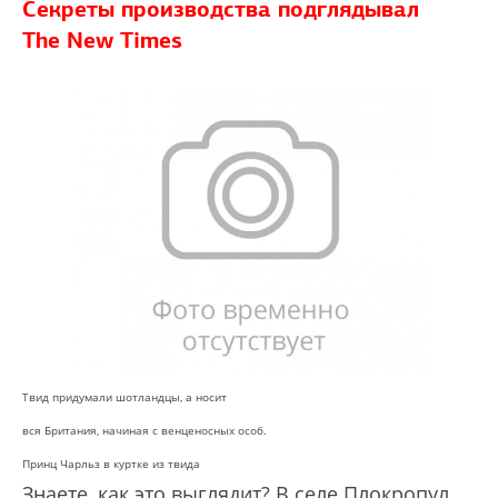
Секреты производства подглядывал
The New Times
Твид придумали шотландцы, а носит
вся Британия, начиная с венценосных особ.
Принц Чарльз в куртке из твида
Знаете, как это выглядит? В селе Плокропул