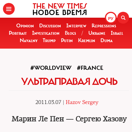
THE NEW TIMES
НОВОЕ ВРЕМЯ
РУ
Opinion
Discussion
Interview
Repressions
Portrait
Investigation
Blogs
/
Ukraine
Israel
Navalny
Trump
Putin
Kremlin
Duma
#WORLDVIEW
#FRANCE
УЛЬТРАПРАВАЯ ДОЧЬ
2011.03.07 |
Hazov Sergey
Марин Ле Пен — Сергею Хазову