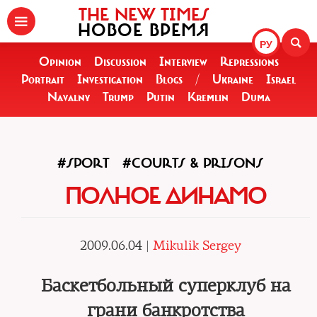
THE NEW TIMES
НОВОЕ ВРЕМЯ
РУ
Opinion
Discussion
Interview
Repressions
Portrait
Investigation
Blogs
/
Ukraine
Israel
Navalny
Trump
Putin
Kremlin
Duma
#SPORT
#COURTS & PRISONS
ПОЛНОЕ ДИНАМО
2009.06.04 |
Mikulik Sergey
Баскетбольный суперклуб на
грани банкротства