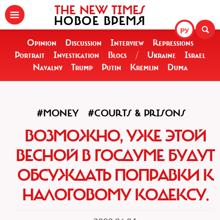
THE NEW TIMES
НОВОЕ ВРЕМЯ
РУ
Opinion
Discussion
Interview
Repressions
Portrait
Investigation
Blogs
/
Ukraine
Israel
Navalny
Trump
Putin
Kremlin
Duma
#MONEY
#COURTS & PRISONS
ВОЗМОЖНО, УЖЕ ЭТОЙ
ВЕСНОЙ В ГОСДУМЕ БУДУТ
ОБСУЖДАТЬ ПОПРАВКИ К
НАЛОГОВОМУ КОДЕКСУ.