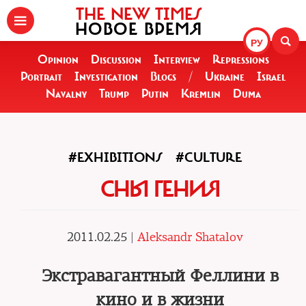
THE NEW TIMES
НОВОЕ ВРЕМЯ
РУ
Opinion
Discussion
Interview
Repressions
Portrait
Investigation
Blogs
/
Ukraine
Israel
Navalny
Trump
Putin
Kremlin
Duma
#EXHIBITIONS
#CULTURE
СНЫ ГЕНИЯ
2011.02.25 |
Aleksandr Shatalov
Экстравагантный Феллини в
кино и в жизни