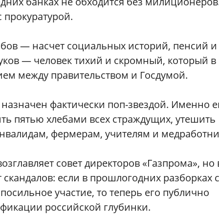
едних банках не обходится без милиционеров
с прокуратурой.
рабов — насчет социальных историй, пенсий и
уков — человек тихий и скромный, который в
ем между правительством и Госдумой.
назначен фактически поп-звездой. Именно е
ть пятью хлебами всех страждущих, утешить
инвалидам, фермерам, учителям и медработни
возглавляет совет директоров «Газпрома», но 
 скандалов: если в прошлогодних разборках 
посильное участие, то теперь его публично
ификации российской глубинки.