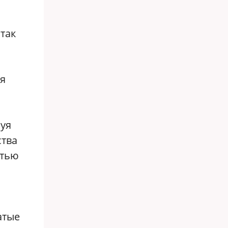
так
я
зуя
ства
стью
атые