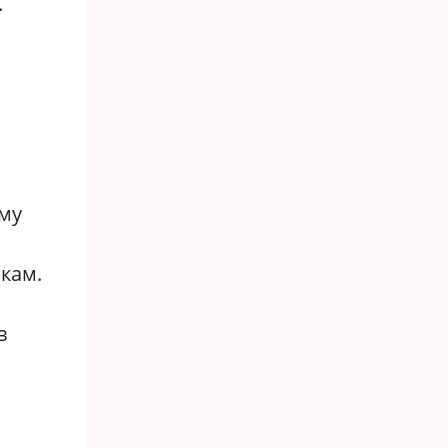
.
му
кам.
в
с