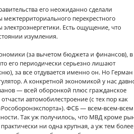
равительства его неожиданно сделали
ы межтерриториального перекрестного
 электроэнергетики. Есть ощущение, что
остоянии изумления.
экономики (за вычетом бюджета и финансов), в
 что его периодически серьезно лишают
ю), за все отдувается именно он. Но Герман
гулятор. А конкретной экономикой у нас давн
ванов — всей оборонкой плюс гражданское
 отчасти автомобилестроение (с тех пор как
Рособоронэкспорта»). ФСБ — всем-всем-всем
ности. Так уж получилось, что МВД кроме ры
практически ни одна крупная, а уж тем более