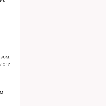
зом.
алоги
им