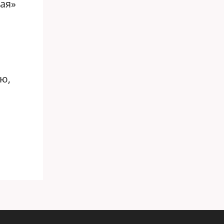
ая»
ю,