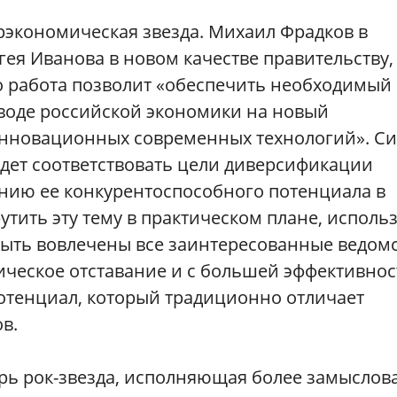
рэкономическая звезда. Михаил Фрадков в
ея Иванова в новом качестве правительству, 
го работа позволит «обеспечить необходимый
воде российской экономики на новый
инновационных современных технологий». Си
удет соответствовать цели диверсификации
нию ее конкурентоспособного потенциала в
тить эту тему в практическом плане, исполь
быть вовлечены все заинтересованные ведом
гическое отставание и с большей эффективно
потенциал, который традиционно отличает
в.
перь рок-звезда, исполняющая более замыслов