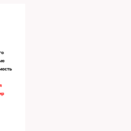
го
ью
мость
я
ир
.