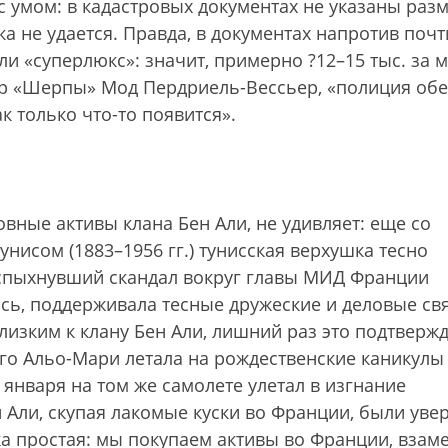
с умом: в кадастровых документах не указаны раз
а не удается. Правда, в документах напротив почт
и «суперлюкс»: значит, примерно ?12–15 тыс. за м
ор «Шерпы» Мод Пердриель-Вессьер, «полиция об
к только что-то появится».
вные активы клана Бен Али, не удивляет: еще со
нисом (1883–1956 гг.) тунисская верхушка тесно
Вспыхнувший скандал вокруг главы МИД Франции
сь, поддерживала тесные дружеские и деловые свя
изким к клану Бен Али, лишний раз это подтверж
-го Альо-Мари летала на рождественские каникулы
 января на том же самолете улетал в изгнание
 Али, скупая лакомые куски во Франции, были уве
ка простая: мы покупаем активы во Франции, взам