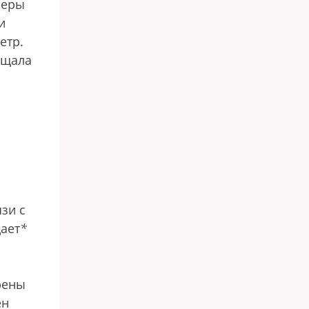
меры
и
етр.
ещала
зи с
дает
*
рены
ен