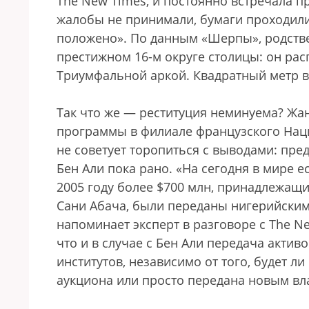
The New Times, и постоянно встречала п
жалобы не принимали, бумаги проходил
положено». По данным «Шерпы», родстве
престижном 16-м округе столицы: он рас
Триумфальной аркой. Квадратный метр в э
Так что же — реституция неминуема? Жа
программы в филиале французского Нац
не советует торопиться с выводами: пре
Бен Али пока рано. «На сегодня в мире е
2005 году более $700 млн, принадлежащ
Сани Абача, были переданы нигерийским
напоминает эксперт в разговоре с The N
что и в случае с Бен Али передача акти
институтов, независимо от того, будет 
аукциона или просто передана новым вл