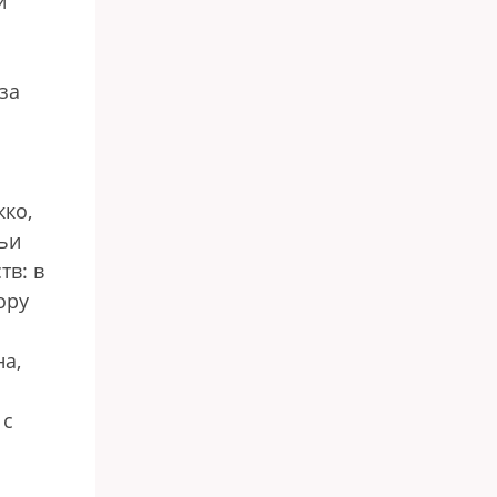
и
м
за
ко,
ьи
тв: в
ору
на,
 с