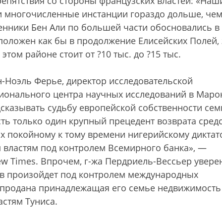
репятствия со стороны французских властей: «Наш
и многочисленные инстанции гораздо дольше, че
нники Бен Али по большей части обосновались в
положен как бы в продолжение Елисейских Полей, 
том районе стоит от ?10 тыс. до ?15 тыс.
н-Ноэль Ферье, директор исследовательской
ионального центра научных исследований в Марок
дсказывать судьбу европейской собственности сем
сть только один крупный прецедент возврата средс
их покойному к тому времени нигерийскому диктат
 властям под контролем Всемирного банка», —
ew Times. Впрочем, г-жа Пердриель-Вессьер увере
вов произойдет под контролем международных
ли продана принадлежащая его семье недвижимость
астям Туниса.