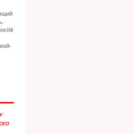
ающий
ь,
ocité
кой-
У
ОГО