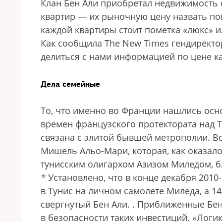
Клан Бен Али приобретал недвижимость 
квартир — их рыночную цену назвать пок
каждой квартиры стоит пометка «люкс» ил
Как сообщила The New Times гендирект
делиться с нами информацией по цене ка
Дела семейные
То, что именно во Франции нашлись осно
времен французского протектората над Ту
связана с элитой бывшей метрополии. 
Мишель Альо-Мари, которая, как оказало
тунисским олигархом Азизом Миледом, бл
*
Установлено, что в конце декабря 2010
в Тунис на личном самолете Миледа, а 14
свергнутый Бен Али.
. Приближенные Бен
в безопасности таких инвестиций. «Логи