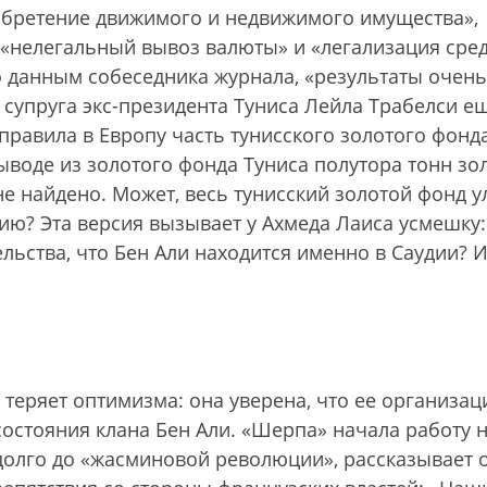
обретение движимого и недвижимого имущества»,
 «нелегальный вывоз валюты» и «легализация сред
о данным собеседника журнала, «результаты очень
 супруга экс-президента Туниса Лейла Трабелси е
равила в Европу часть тунисского золотого фонд
ыводе из золотого фонда Туниса полутора тонн зо
не найдено. Может, весь тунисский золотой фонд у
ию? Эта версия вызывает у Ахмеда Лаиса усмешку:
льства, что Бен Али находится именно в Саудии? 
 теряет оптимизма: она уверена, что ее организац
состояния клана Бен Али. «Шерпа» начала работу 
адолго до «жасминовой революции», рассказывает 