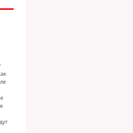
*
как
еле
се
ые
дут