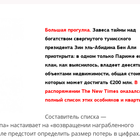
Большая прогулка.
Завеса тайны над
богатством свергнутого тунисского
президента Зин эль-Абидина Бен Али
приоткрыта:
в одном только Париже е
клан, как выяснилось, владеет деесят
объектами недвижимости, общая стои
которых может достигать €200 млн.
В
распоряжении The New Times оказалс
полный список этих особняков и кварт
Составитель списка —
па» настаивает на «возвращении награбленного
ле предстоит определить размер потерь в цифрах