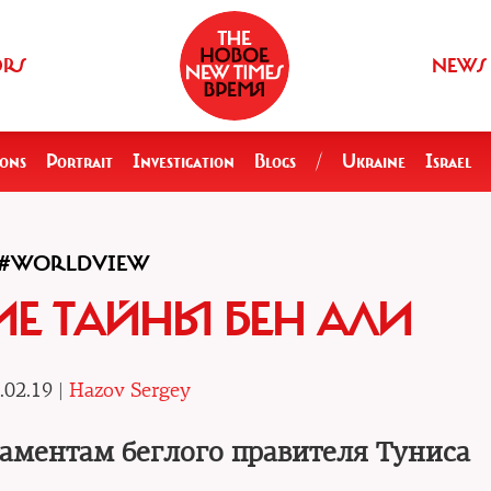
ORS
NEWS
ions
Portrait
Investigation
Blogs
/
Ukraine
Israel
#WORLDVIEW
Е ТАЙНЫ БЕН АЛИ
.02.19 |
Hazov Sergey
таментам беглого правителя Туниса