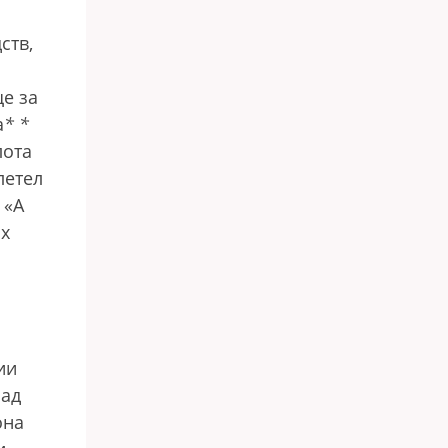
ств,
ще за
а
*
*
лота
летел
 «А
Их
ии
над
она