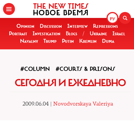
THE NEW TIMES
НОВОЕ ВРЕМЯ
РУ
Opinion
Discussion
Interview
Repressions
Portrait
Investigation
Blogs
/
Ukraine
Israel
Navalny
Trump
Putin
Kremlin
Duma
#COLUMN
#COURTS & PRISONS
СЕГОДНЯ И ЕЖЕДНЕВНО
2009.06.04 |
Novodvorskaya Valeriya