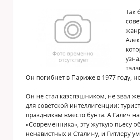
Так 
сове
жанр
Алек
кото
узна
тала
Он погибнет в Париже в 1977 году, н
Он не стал каэспэшником, не звал же
для советской интеллигенции: турис
праздникам вместо бунта. А Галич 
«Современника», эту жуткую пьесу об
ненавистных и Сталину, и Гитлеру у