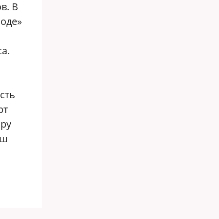
в. В
боде»
а.
сть
рт
ору
аш