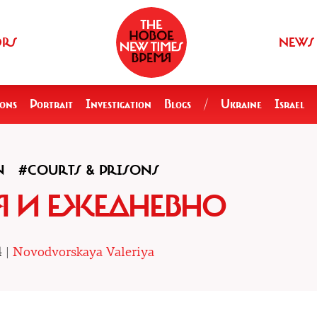
ORS
NEWS
ions
Portrait
Investigation
Blogs
/
Ukraine
Israel
N
#COURTS & PRISONS
Я И ЕЖЕДНЕВНО
4 |
Novodvorskaya Valeriya