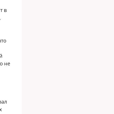
т в
,
что
й
о не
рал
х