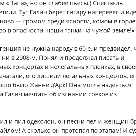
м «Папа», но он слабее пьесы.) Спектакль
тили. Тут Галич берет гитару наперевес и иде
 снова — громом среди ясности, комом в горле
во в опасности, наши танки на чужой земле!»
генция не нужна народу в 60-е, и предвидел, 
м, ни в 2008-м. Понял и продолжал писать и
ьных концертах и нелегальных пленках, в свое
ечатали, его лишили легальных концертов, ег
ошо было Жанне д’Арк! Она могла надеяться
и Галич мечтать об изгнании совков из
пил и пил одеколон, он песни пел и женщин б
айлом! А сколько он протопал по этапам! И су