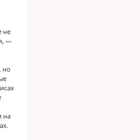
е не
я, —
, но
ые
фисах
е
и на
ах.