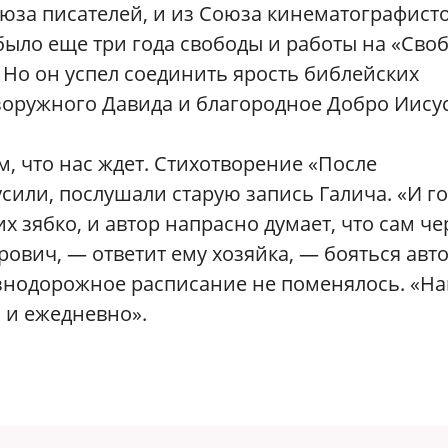
оюза писателей, и из Союза кинематографисто
 было еще три года свободы и работы на «Сво
. Но он успел соединить ярость библейских
зоружного Давида и благородное Добро Иисус
м, что нас ждет. Стихотворение «После
сили, послушали старую запись Галича. «И го
х зябко, и автор напрасно думает, что сам че
трович, — ответит ему хозяйка, — бояться авт
лезнодорожное расписание не поменялось. «Н
 и ежедневно».