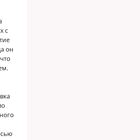
з
х с
тие
да он
 что
ем.
евка
по
нного
исью