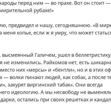
 народы перед ним — во прахе. Вот он стоит —
смирительной рубахе!»
ю, предвидел и нашу, сегодняшнюю. «В мир
 меня копье, если ж я умру, что может статьс
 высмеянный Галичем, ушел в беллетристику
ия не изменились. Райкомов нет, есть шикарн
вместо них «мерсы» и «бентли», но и в этих о
х — волки пинают людей, как собак, а после т
и», закурят виргинский табак». Они всегда
него идеологию. А мы несвободу не выменял
дарки, остались при своих решетках и кандал