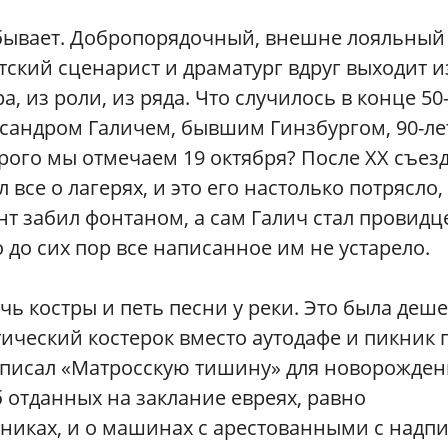
бывает. Добропорядочный, внешне лояльный
тский сценарист и драматург вдруг выходит и
а, из роли, из ряда. Что случилось в конце 50-
сандром Галичем, бывшим Гинзбургом, 90-ле
рого мы отмечаем 19 октября? После XX съез
л все о лагерях, и это его настолько потрясло,
нт забил фонтаном, а сам Галич стал провидц
о до сих пор все написанное им не устарело.
чь костры и петь песни у реки. Это была деш
тический костерок вместо аутодафе и пикник 
написал «Матросскую тишину» для новорожде
 отданных на заклание евреях, равно
мниках, и о машинах с арестованными с надп