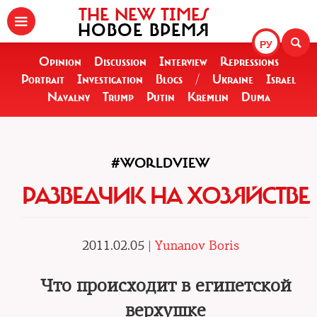
THE NEW TIMES
НОВОЕ ВРЕМЯ
РУ
Opinion
Discussion
Interview
Repressions
Portrait
Investigation
Blogs
/
Ukraine
Israel
Navalny
Trump
Putin
Kremlin
Duma
#WORLDVIEW
РАЗВЕДЧИК НА ХОЗЯЙСТВЕ
2011.02.05 |
Yunanov Boris
Что происходит в египетской
верхушке