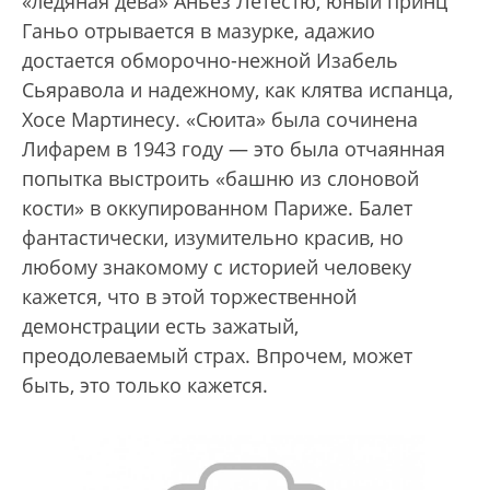
«ледяная дева» Аньез Летестю, юный принц
Ганьо отрывается в мазурке, адажио
достается обморочно-нежной Изабель
Сьяравола и надежному, как клятва испанца,
Хосе Мартинесу. «Сюита» была сочинена
Лифарем в 1943 году — это была отчаянная
попытка выстроить «башню из слоновой
кости» в оккупированном Париже. Балет
фантастически, изумительно красив, но
любому знакомому с историей человеку
кажется, что в этой торжественной
демонстрации есть зажатый,
преодолеваемый страх. Впрочем, может
быть, это только кажется.