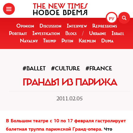
THE NEW TIMES
НОВОЕ ВРЕМЯ
РУ
Opinion
Discussion
Interview
Repressions
Portrait
Investigation
Blogs
/
Ukraine
Israel
Navalny
Trump
Putin
Kremlin
Duma
#BALLET
#CULTURE
#FRANCE
ГРАНДЫ ИЗ ПАРИЖА
2011.02.05
В Большом театре с 10 по 17 февраля гастролирует
балетная труппа парижской Гранд-опера.
Что