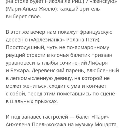
(на столе будет Никола ле Риш) и «женскую»
(Мари-Аньез Жилло): каждый зритель
выберет свое.
В этот же вечер нам покажут французскую
деревню («Арлезианка» Ролана Пети).
Простодушный, чуть не по-ярмарочному
рвущий страсти в клочья балетик призван
уравновесить глыбы сочинений Лифаря
и Бежара. Деревенский парень, влюбленный
в легкомысленную девицу, на которой не
может жениться, сходит с ума и кончает
с собой, перед этим пометавшись по сцене
в шальных прыжках.
И под занавес гастролей — балет «Парк»
Анжелена Прельжокажа на музыку Моцарта,