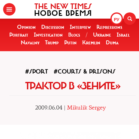
THE NEW TIMES
НОВОЕ ВРЕМЯ
РУ
Opinion
Discussion
Interview
Repressions
Portrait
Investigation
Blogs
/
Ukraine
Israel
Navalny
Trump
Putin
Kremlin
Duma
#SPORT
#COURTS & PRISONS
ТРАКТОР В «ЗЕНИТЕ»
2009.06.04 |
Mikulik Sergey