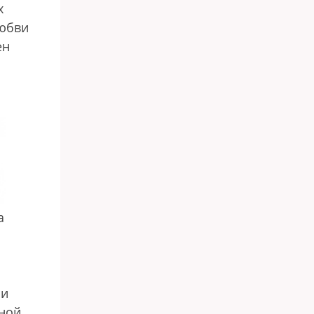
х
любви
ен
а
ли
рной