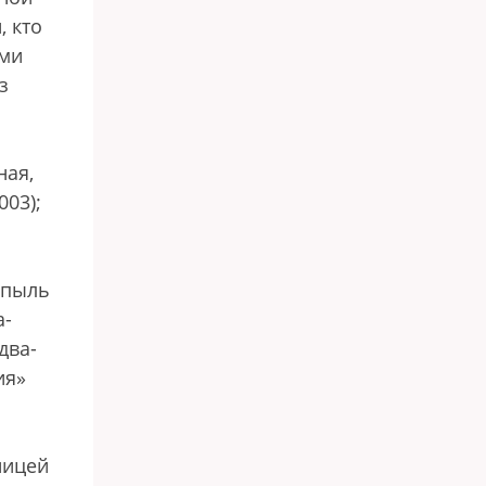
, кто
ими
з
ная,
003);
 пыль
а-
два-
ия»
ницей