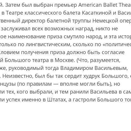
й. Затем был выбран премьер American Ballet Thea
в Театре классического балета Касаткиной и Васил
ственный директор балетной труппы Немецкой опе
 заслуживал всех возможных наград, никто не
кое наименование приза смутило народ, и эта исто
только по лингвистическим, сколько по «политиче
словием получения приза должно быть согласие
й Большого театра в Москве. (Что, разумеется,
 же, руководимый тогда Владимиром Васильевым,
 Неизвестно, был бы так сердит худрук Большого, 
нцузы (по правилам — вполне могли быть), но
и тех, кого выбрали, и тем ранили Васильева в са
и успех именно в Штатах, а гастроли Большого то