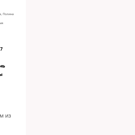
а, Полина
ия
7
мь
ы
м из