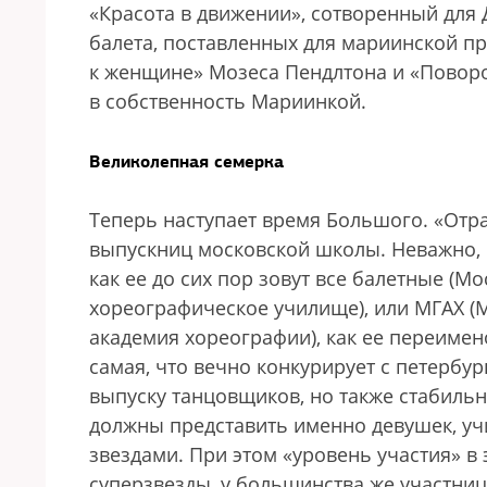
«Красота в движении», сотворенный для
балета, поставленных для мариинской п
к женщине» Мозеса Пендлтона и «Поворо
в собственность Мариинкой.
Великолепная семерка
Теперь наступает время Большого. «Отр
выпускниц московской школы. Неважно, 
как ее до сих пор зовут все балетные (М
хореографическое училище), или МГАХ (
академия хореографии), как ее переимен
самая, что вечно конкурирует с петербу
выпуску танцовщиков, но также стабиль
должны представить именно девушек, учи
звездами. При этом «уровень участия» в
суперзвезды, у большинства же участни