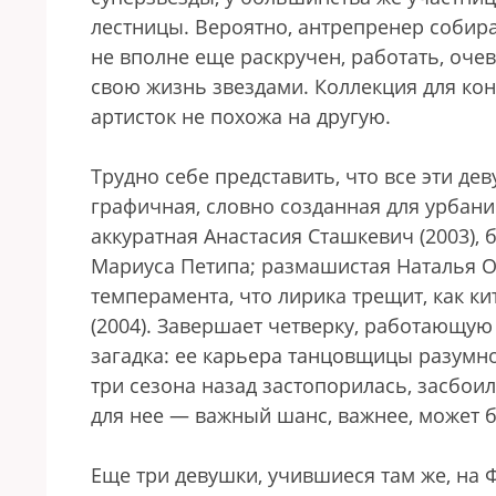
лестницы. Вероятно, антрепренер собирае
не вполне еще раскручен, работать, оч
свою жизнь звездами. Коллекция для ко
артисток не похожа на другую.
Трудно себе представить, что все эти де
графичная, словно созданная для урбани
аккуратная Анастасия Сташкевич (2003), б
Мариуса Петипа; размашистая Наталья 
темперамента, что лирика трещит, как ки
(2004). Завершает четверку, работающую
загадка: ее карьера танцовщицы разумно
три сезона назад застопорилась, засбои
для нее — важный шанс, важнее, может бы
Еще три девушки, учившиеся там же, на