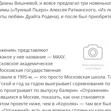
 Дианы Вишневой, и вовсе предлагал три новеньки
римы («Лунный Пьеро» Алексея Ратманского, «Из 
ты любви» Дуайта Родена), и после был приобрет
ажения» представляют
какое у нее название — МАХУ,
осковское академическое
Московская государственная
овали в 1995-м, — это просто Московская школа. Т
ргской и год за годом выигрывает соревнования по
но проигрывает по выпуску балерин. «Отражения»
вшихся в Москве, показать, как они становятся
 этом проекте ниже, чем в «Королях» — там все бы
ц «Отражений» есть еще впереди ступеньки карье