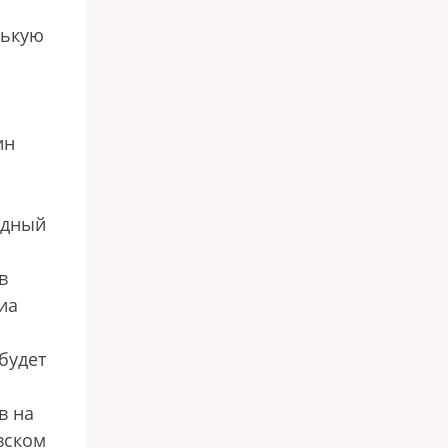
нькую
ин
здный
в
иа
будет
в на
вском