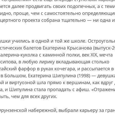
тся далее продвигать своих подопечных, а с теми
евидно, проще, чем с самостоятельно определяющ
нцертного проекта собрана тщательно — ни одна и
вушки учились в одной и той же школе. Остроуголь
стических балетов Екатерина Крысанова (выпуск-2
алерина-куколка с каминной полки, век XIX, мечта
Осипова, в любую лирику вкладывающая столько
тайский фарфор в руках кочегара, и рассыпается в
 в Большом, Екатерина Шипулина (1998) — девушк
й и виртуозной шла прямо к вершинам, как вдруг 
ла, и Шипулина стала пропадать с афиш. «Отражен
ть, чем для всех других.
 Фрунзенской набережной, выбрали карьеру за гра