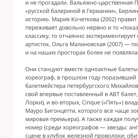
и не прогадали. Вальяжно-царственная П
«русской балериной в Германии», Берли
историю. Мария Кочеткова (2002) правит
переживает довольно нервно и то «показ
классику, то отчаянно экспериментируе
артисток, Ольга Малиновская (2007) — по
и на наших просторах более не появляла
Они станцуют вместе одноактные балеты
хореограф, в прошлом году поразивший 
балетмейстера петербургского Михайловс
свой впервые поставленный в ABT балет
Лорки), и во-вторых, Cinque («Пять») в
Мауро Бигонцетти, которого все чаще зо
мировая премьера). А также каждая полу
номер (среди хореографов — звезды: ан
сцене в клубок железной проволоки; об