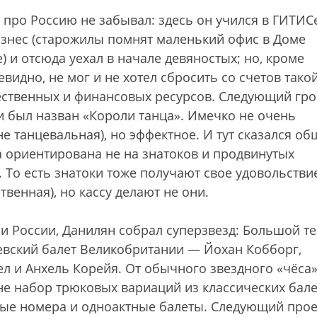
 про Россию не забывал: здесь он учился в ГИТИСе
изнес (старожилы помнят маленький офис в Доме
е) и отсюда уехал в начале девяностых; но, кроме
евидно, не мог и не хотел сбросить со счетов тако
ественных и финансовых ресурсов. Следующий гр
 и был назван «Короли танца». Имечко не очень
е танцевальная), но эффектное. И тут сказался о
 ориентирована не на знатоков и продвинутых
 То есть знатоки тоже получают свое удовольстви
твенная), но кассу делают не они.
 и России, Данилян собрал суперзвезд: Большой те
евский балет Великобритании — Йохан Кобборг,
л и Анхель Корейя. От обычного звездного «чёса
е набор трюковых вариаций из классических бале
ные номера и одноактные балеты. Следующий про