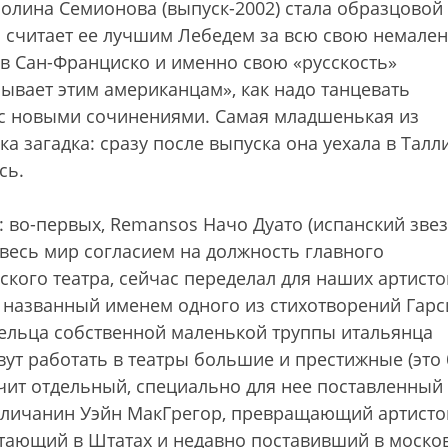
олина Семионова (выпуск-2002) стала образцовой
н считает ее лучшим Лебедем за всю свою немале
 в Сан-Франциско и именно свою «русскость»
ывает этим американцам», как надо танцевать
т с новыми сочинениями. Самая младшенькая из
ка загадка: сразу после выпуска она уехала в Талл
сь.
: во-первых, Remansos Начо Дуато (испанский зве
весь мир согласием на должность главного
кого театра, сейчас переделал для наших артисто
, названный именем одного из стихотворений Гарс
ладельца собственной маленькой труппы итальянца
вут работать в театры большие и престижные (это 
чит отдельный, специально для нее поставленный
гличанин Уэйн МакГрегор, превращающий артисто
итающий в Штатах и недавно поставивший в моско