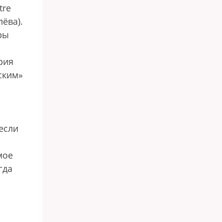
tre
ёва).
ры
рия
ским»
если
мое
гда