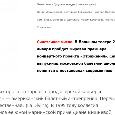
Нынешние и будущие звезды (слева направо):
Ольга Малиновская, Екатерина Крысанова, Наталья Осипов
Семионова, Екатерина Шипулина, Мария Кочеткова, Анастас
Сташкевич
Счастливое число.
В Большом театре 2
января пройдет мировая премьера
концертного проекта «Отражения». Се
выпускниц московской балетной школ
появятся в постановках современных
которого на заре его продюсерской карьеры
ян — американский балетный антрепренер. Первы
твенная» (La Divina). В 1995 году коллегия
дила ее юной мариинской приме Диане Вишневой,