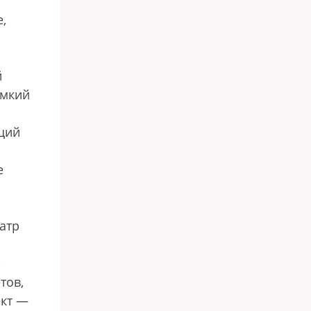
,
й
омкий
бщий
е
атр
»
тов,
ект —