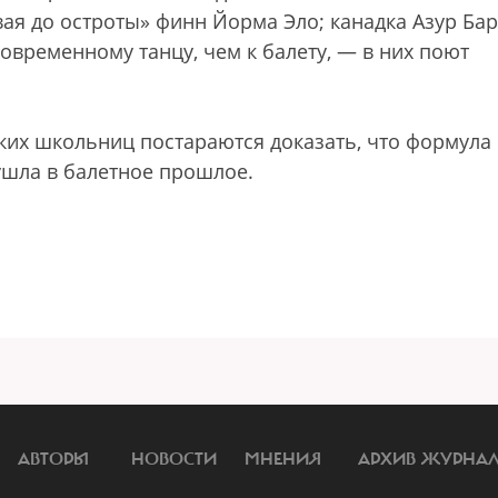
ая до остроты» финн Йорма Эло; канадка Азур Бар
овременному танцу, чем к балету, — в них поют
ких школьниц постараются доказать, что формула
ушла в балетное прошлое.
АВТОРЫ
НОВОСТИ
МНЕНИЯ
АРХИВ ЖУРНА