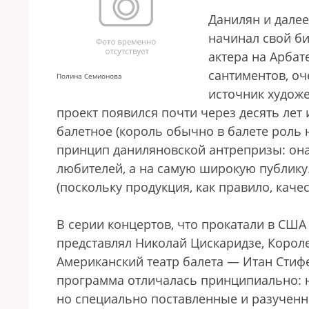
Данилян и далее
начинал свой б
актера на Арбат
сантиментов, оч
Полина Семионова
источник худож
проект появился почти через десять лет
балетное (король обычно в балете роль н
принцип даниляновской антрепризы: она
любителей, а на самую широкую публику.
(поскольку продукция, как правило, качес
В серии концертов, что прокатали в США
представлял Николай Цискаридзе, Корол
Американский театр балета — Итан Стифе
программа отличалась принципиально: н
но специально поставленные и разучен