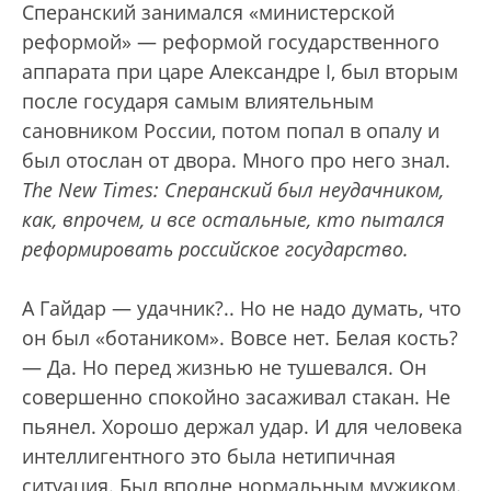
Сперанский занимался «министерской
реформой» — реформой государственного
аппарата при царе Александре I, был вторым
после государя самым влиятельным
сановником России, потом попал в опалу и
был отослан от двора.
Много про него знал.
The New Times: Сперанский был неудачником,
как, впрочем, и все остальные, кто пытался
реформировать российское государство.
А Гайдар — удачник?.. Но не надо думать, что
он был «ботаником». Вовсе нет. Белая кость?
— Да. Но перед жизнью не тушевался. Он
совершенно спокойно засаживал стакан. Не
пьянел. Хорошо держал удар. И для человека
интеллигентного это была нетипичная
ситуация. Был вполне нормальным мужиком.