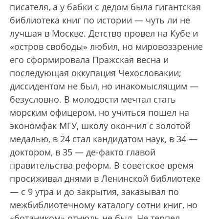
писателя, а у бабки с дедом была гигантская
библиотека книг по истории — чуть ли не
лучшая в Москве. Детство провел на Кубе и
«остров свободы» любил, но мировоззрение
его сформировала Пражская весна и
последующая оккупация Чехословакии;
диссидентом не был, но инакомыслящим —
безусловно. В молодости мечтал стать
морским офицером, но учиться пошел на
экономфак МГУ, школу окончил с золотой
медалью, в 24 стал кандидатом наук, в 34 —
доктором, в 35 — де-факто главой
правительства реформ. В советское время
просиживал днями в Ленинской библиотеке
— с 9 утра и до закрытия, заказывал по
межбиблиотечному каталогу сотни книг, но
«ботаником» отнюдь не был. Не терпел