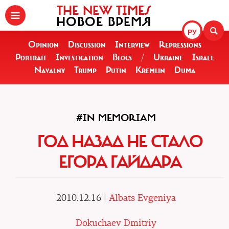
THE NEW TIMES
НОВОЕ ВРЕМЯ
РУ
Opinion
Discussion
Interview
Repressions
Portrait
Investigation
Blogs
/
Ukraine
Israel
Navalny
Trump
Putin
Kremlin
Duma
#IN MEMORIAM
ГОД НАЗАД НЕ СТАЛО
ЕГОРА ГАЙДАРА
2010.12.16 |
Albats Evgeniya
Dokuchaev Dmitriy