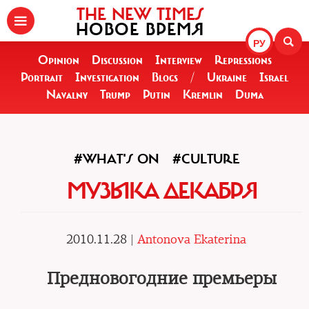
THE NEW TIMES
НОВОЕ ВРЕМЯ
РУ
Opinion
Discussion
Interview
Repressions
Portrait
Investigation
Blogs
/
Ukraine
Israel
Navalny
Trump
Putin
Kremlin
Duma
#WHAT'S ON
#CULTURE
МУЗЫКА ДЕКАБРЯ
2010.11.28 |
Antonova Ekaterina
Предновогодние премьеры