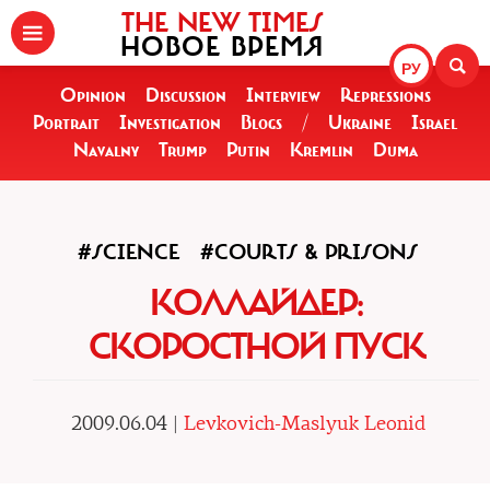
THE NEW TIMES
НОВОЕ ВРЕМЯ
РУ
Opinion
Discussion
Interview
Repressions
Portrait
Investigation
Blogs
/
Ukraine
Israel
Navalny
Trump
Putin
Kremlin
Duma
#SCIENCE
#COURTS & PRISONS
КОЛЛАЙДЕР:
СКОРОСТНОЙ ПУСК
2009.06.04 |
Levkovich-Maslyuk Leonid