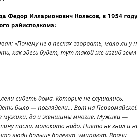
ода Федор Илларионович Колесов, в 1954 год
ого райисполкома:
вал: «Почему не в песках взорвать, мало ли у 
ать, как здесь будет, тут такой же изгиб земл
лели сидеть дома. Которые не слушались,
ядеть было — поглядели... Вот на Первомайско
се мужики, да и женщины многие. Мужики —
тину пасли: молокото надо. Никто не знал и н
, что люди больше болеют, умирают. Врачи