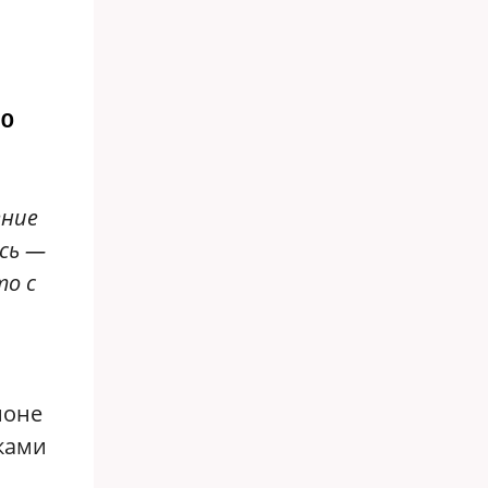
20
ение
ась —
то с
…
йоне
лками