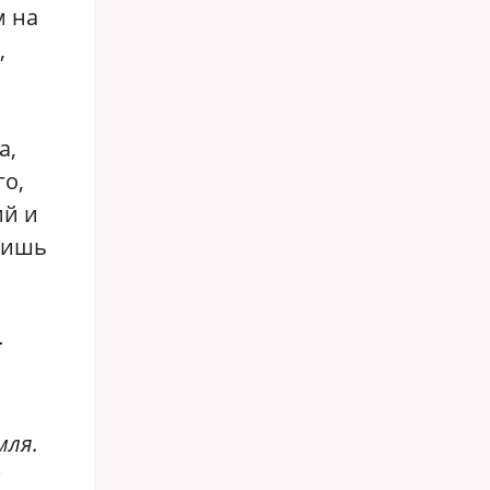
м на
,
а,
го,
ий и
лишь
т
мля.