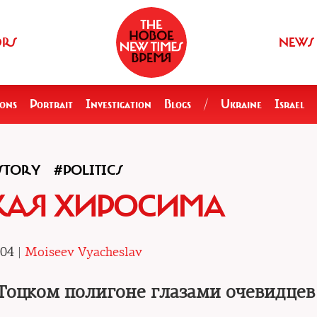
ORS
NEWS
ions
Portrait
Investigation
Blogs
/
Ukraine
Israel
STORY
#POLITICS
КАЯ ХИРОСИМА
.04 |
Moiseev Vyacheslav
Тоцком полигоне глазами очевидцев