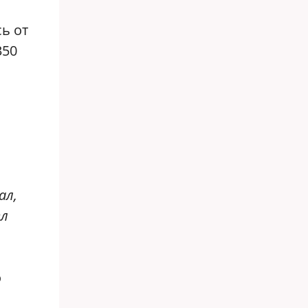
ь от
350
ал,
ел
о