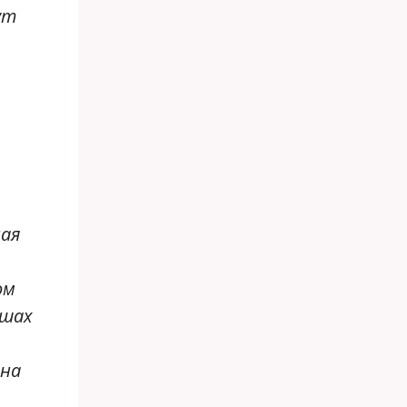
ут
ная
ом
ушах
 на