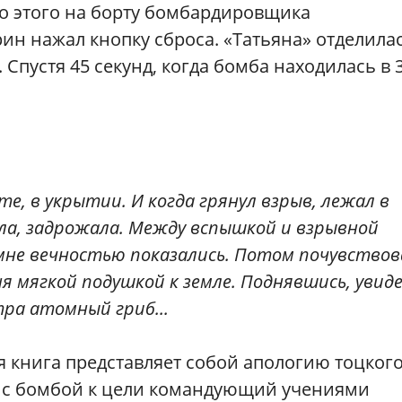
до этого на борту бомбардировщика
н нажал кнопку сброса. «Татьяна» отделилас
 Спустя 45 секунд, когда бомба находилась в 
е, в укрытии. И когда грянул взрыв, лежал в
ула, задрожала. Между вспышкой и взрывной
 мне вечностью показались. Потом почувствов
 мягкой подушкой к земле. Поднявшись, увид
ра атомный гриб...
я книга представляет собой апологию тоцког
4» с бомбой к цели командующий учениями