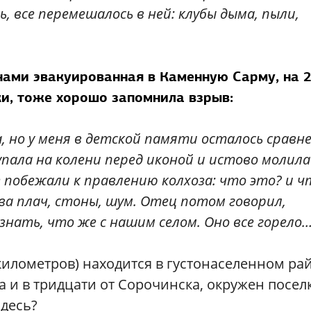
ь, все перемешалось в ней: клубы дыма, пыли,
нами эвакуированная в Каменную Сарму, на 
и, тоже хорошо запомнила взрыв:
, но у меня в детской памяти осталось сравн
 упала на колени перед иконой и истово молил
 побежали к правлению колхоза: что это? и ч
ва плач, стоны, шум. Отец потом говорил,
знать, что же с нашим селом. Оно все горело
километров) находится в густонаселенном ра
ка и в тридцати от Сорочинска, окружен посе
здесь?