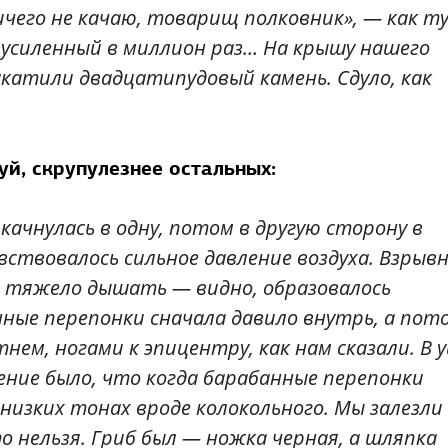
ичего не качаю, товарищ полковник», — как т
, усиленный в миллион раз… На крышу нашего
акатили двадцатипудовый камень. Сдуло, как
уй, скрупулезнее остальных:
качнулась в одну, потом в другую сторону в
вствовалось сильное давление воздуха. Взрыв
ве тяжело дышать — видно, образовалось
ные перепонки сначала давило внутрь, а пот
нем, ногами к эпицентру, как нам сказали. В 
ление было, что когда барабанные перепонки
 низких тонах вроде колокольного. Мы залезли
о нельзя. Гриб был — ножка черная, а шляпка