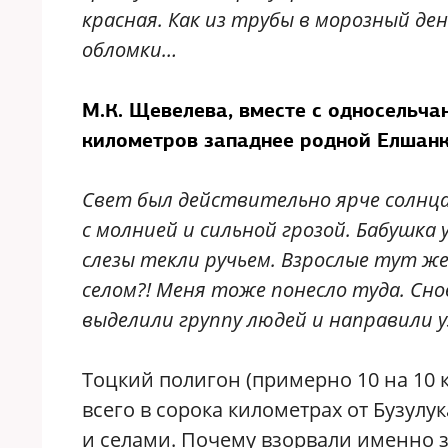
красная. Как из трубы в морозный ден
обломки…
М.К. Щевелева, вместе с односельча
километров западнее родной Елшанк
Свет был действительно ярче солнца
с молнией и сильной грозой. Бабушка
слезы текли ручьем. Взрослые тут же
селом?! Меня тоже понесло туда. Сно
выделили группу людей и направили у
Тоцкий полигон (примерно 10 на 10 
всего в сорока километрах от Бузулу
и селами. Почему взорвали именно 