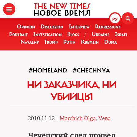
THE NEW TIMES
НОВОЕ ВРЕМЯ
РУ
Opinion
Discussion
Interview
Repressions
Portrait
Investigation
Blogs
/
Ukraine
Israel
Navalny
Trump
Putin
Kremlin
Duma
#HOMELAND
#CHECHNYA
НИ ЗАКАЗЧИКА, НИ
УБИЙЦЫ
2010.11.12 |
Marchich Olga, Vena
Чеченский след привел