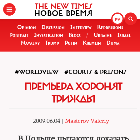
THE NEW TIMES
НОВОЕ ВРЕМЯ
РУ
Opinion
Discussion
Interview
Repressions
Portrait
Investigation
Blogs
/
Ukraine
Israel
Navalny
Trump
Putin
Kremlin
Duma
#WORLDVIEW
#COURTS & PRISONS
ПРЕМЬЕРА ХОРОНЯТ
ТРИЖДЫ
2009.06.04 |
Masterov Valeriy
В Польше пытаются доказать