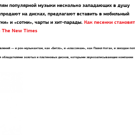
лям популярной музыки несколько западающих в душу
, продают на дисках, предлагают вставить в мобильный
ки» и «сотни», чарты и хит-парады.
Как песенки становя
я The New Times
лений — и рок-музыкантам, как «Битлз», и «классикам», как Павел Коган, и звездам по
тся обладателями золотых и платиновых дисков, которыми звукозаписывающие компании