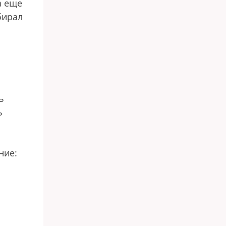
а еще
бирал
ь
ь
ние: