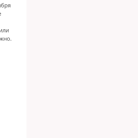
ября
е
 или
жно.