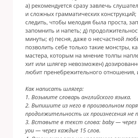
а) рекомендуется сразу завлечь слушател
и сложных грамматических конструкций; 
следить, чтобы мелодия была проста, за
запомнить и напеть; д) продолжительно
минуты; е) песня, даже о несчастной люб
позволить себе только такие монстры, ка
мастера, которым на мнение толпы напле
хит или шлягер невозможен) дозированно
любит пренебрежительного отношения, и т
Как написать шлягер:
1. Возьмите словарь английского языка.
2. Выпишите из него в произвольном пор
продолжительность их произнесения не 
3. Вставьте в текст слова: baby — через к
you — через каждые 15 слов.