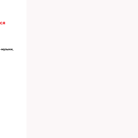
тся
п-музыки,