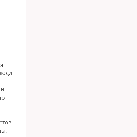
я,
 люди
ли
то
ртов
ды.