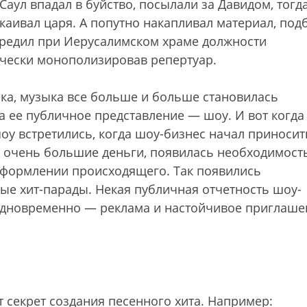
Саул впадал в буйство, посылали за Давидом, тогд
окаивал царя. А попутно накапливал материал, под
учредил при Иерусалимском храме должности
ически монополизировав репертуар.
ка, музыка все больше и больше становилась
а ее публичное представление — шоу. И вот когда
оу встретились, когда шоу-бизнес начал приносит
 очень большие деньги, появилась необходимост
оформлении происходящего. Так появились
ые хит-парады. Некая публичная отчетность шоу-
Одновременно — реклама и настойчивое приглаше
т секрет создания песенного хита. Например: