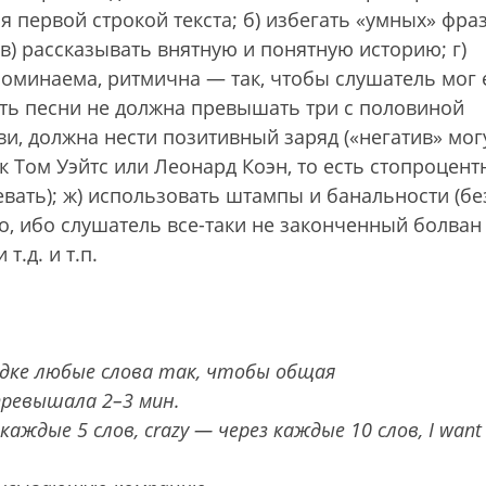
я первой строкой текста; б) избегать «умных» фра
в) рассказывать внятную и понятную историю; г)
поминаема, ритмична — так, чтобы слушатель мог 
сть песни не должна превышать три с половиной
ви, должна нести позитивный заряд («негатив» мог
к Том Уэйтс или Леонард Коэн, то есть стопроцен
вать); ж) использовать штампы и банальности (бе
, ибо слушатель все-таки не законченный болван 
.д. и т.п.
ядке любые слова так, чтобы общая
превышала 2–3 мин.
аждые 5 слов, crazy — через каждые 10 слов, I want