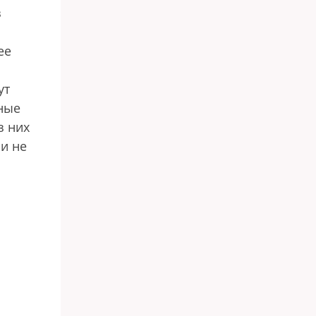
з
ее
ут
тные
з них
и не