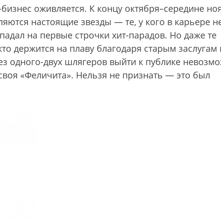
бизнес оживляется. К концу октября–середине но
ляются настоящие звезды — те, у кого в карьере н
попадал на первые строчки хит-парадов. Но даже те
кто держится на плаву благодаря старым заслугам
ез одного-двух шлягеров выйти к публике невозмо
 своя «Феличита». Нельзя не признать — это был