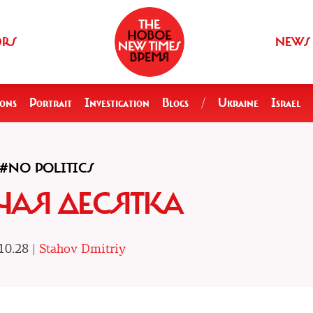
ORS
NEWS
ions
Portrait
Investigation
Blogs
/
Ukraine
Israel
#NO POLITICS
ЧАЯ ДЕСЯТКА
10.28 |
Stahov Dmitriy