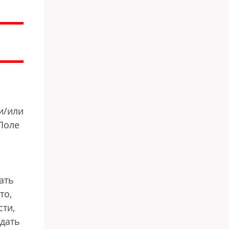
и/или
Поле
ать
то,
сти,
ыдать