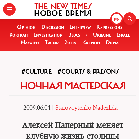
THE NEW TIMES
НОВОЕ ВРЕМЯ
РУ
Opinion
Discussion
Interview
Repressions
Portrait
Investigation
Blogs
/
Ukraine
Israel
Navalny
Trump
Putin
Kremlin
Duma
#CULTURE
#COURTS & PRISONS
НОЧНАЯ МАСТЕРСКАЯ
2009.06.04 |
Starovoytenko Nadezhda
Алексей Паперный меняет
клубную жизнь столицы