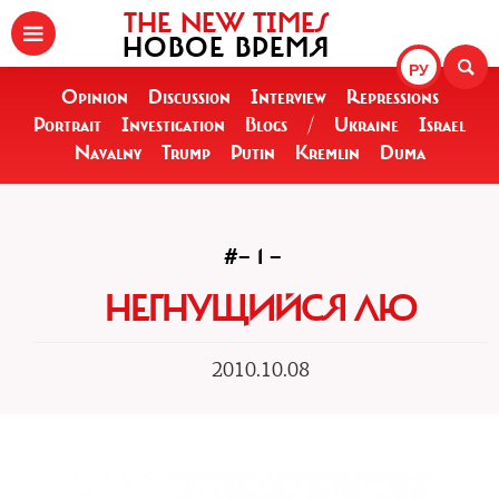
THE NEW TIMES
НОВОЕ ВРЕМЯ
РУ
Opinion
Discussion
Interview
Repressions
Portrait
Investigation
Blogs
/
Ukraine
Israel
Navalny
Trump
Putin
Kremlin
Duma
#— 1 —
НЕГНУЩИЙСЯ ЛЮ
2010.10.08