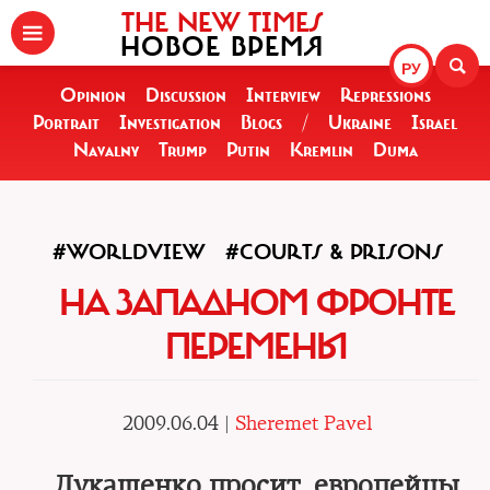
THE NEW TIMES
НОВОЕ ВРЕМЯ
РУ
Opinion
Discussion
Interview
Repressions
Portrait
Investigation
Blogs
/
Ukraine
Israel
Navalny
Trump
Putin
Kremlin
Duma
#WORLDVIEW
#COURTS & PRISONS
НА ЗАПАДНОМ ФРОНТЕ
ПЕРЕМЕНЫ
2009.06.04 |
Sheremet Pavel
Лукашенко просит, европейцы