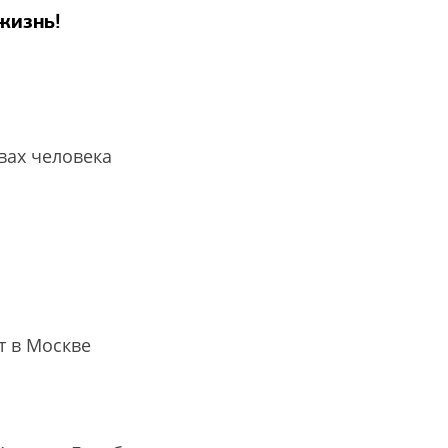
жизнь!
вах человека
т в Москве