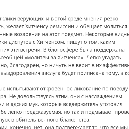
тклики верующих, и в этой среде мнения резко
ь, желает Хитченсу ремиссии и обещает молиться 
енные воззрения на этот предмет. Некоторые видн
ки диспутов с Хитченсом, пишут о том, каким
них эти встречи. В блогосфере была поддержана
сеобщей «молитвы за Хитченса». Легко угадать
но, благодарен, но ничуть не верит в их эффектив
 выздоровления заслуга будет приписана тому, в к
орые испытывают откровенное ликование по поводу
ра. Не довольствуясь этим, они с наслаждением
и и адских мук, которые вседержитель уготовил
ебе легко предсказуемая, но так и подмывает пров
пуск в обитель вечного блаженства.
ии, конечно, нет, она подтверждает то, что все мы