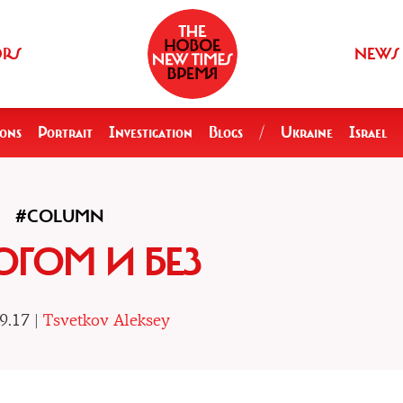
ORS
NEWS
ions
Portrait
Investigation
Blogs
/
Ukraine
Israel
#COLUMN
ОГОМ И БЕЗ
9.17 |
Tsvetkov Aleksey