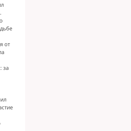
ил
.
о
удьбе
я от
ла
: за
чил
астие
ю