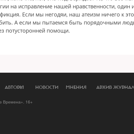
гии на исправление нашей нравственности, один 
фикция. Если мы негодяи, наш атеизм ничего к эт
губить. А если мы пытаемся быть порядочными люд
без потусторонней помощи.
АВТОРЫ
НОВОСТИ
МНЕНИЯ
АРХИВ ЖУРНА
 Времена». 16+