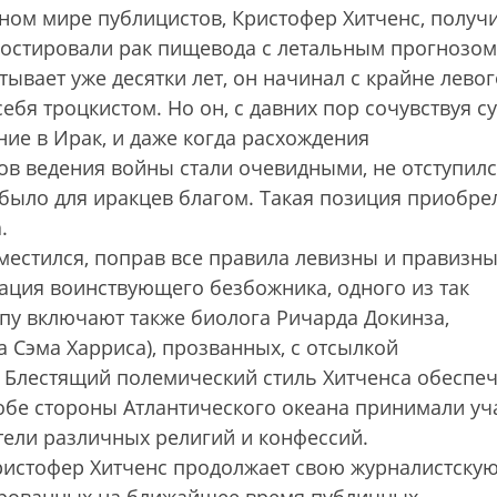
ном мире публицистов, Кристофер Хитченс, получ
гностировали рак пищевода с летальным прогнозом
ывает уже десятки лет, он начинал с крайне левог
себя троцкистом. Но он, с давних пор сочувствуя с
ие в Ирак, и даже когда расхождения
ов ведения войны стали очевидными, не отступилс
 было для иракцев благом. Такая позиция приобре
.
местился, поправ все правила левизны и правизны
ация воинствующего безбожника, одного из так
ппу включают также биолога Ричарда Докинза,
 Сэма Харриса), прозванных, с отсылкой
. Блестящий полемический стиль Хитченса обеспе
о обе стороны Атлантического океана принимали уч
ели различных религий и конфессий.
Кристофер Хитченс продолжает свою журналистску