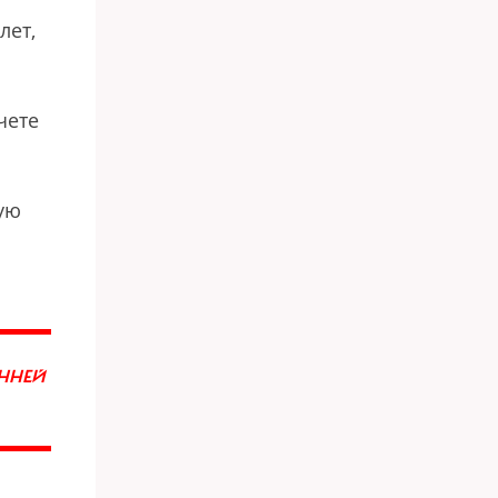
лет,
чете
ную
ННЕЙ