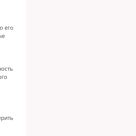
о его
ые
ность
ого
ерить