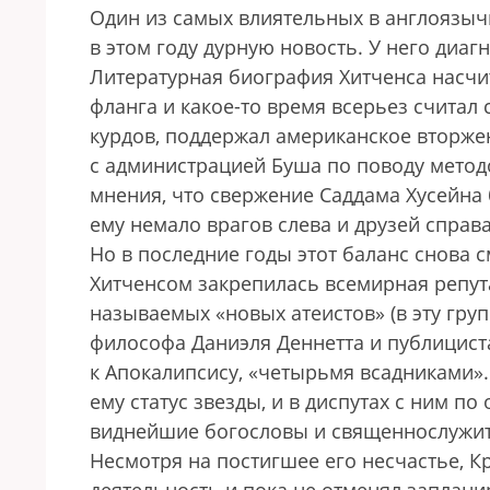
Один из самых влиятельных в англоязыч
в этом году дурную новость. У него диа
Литературная биография Хитченса насчит
фланга и какое-то время всерьез считал 
курдов, поддержал американское вторжен
с администрацией Буша по поводу метод
мнения, что свержение Саддама Хусейна
ему немало врагов слева и друзей справа
Но в последние годы этот баланс снова с
Хитченсом закрепилась всемирная репут
называемых «новых атеистов» (в эту гру
философа Даниэля Деннетта и публициста
к Апокалипсису, «четырьмя всадниками»
ему статус звезды, и в диспутах с ним п
виднейшие богословы и священнослужит
Несмотря на постигшее его несчастье, 