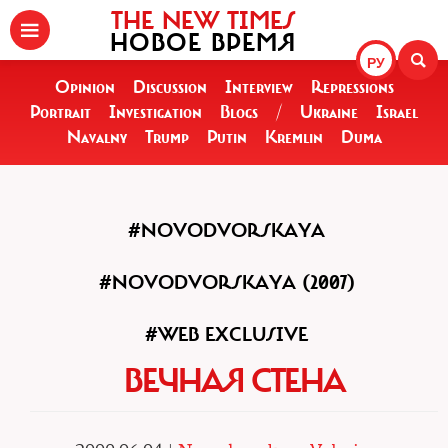
THE NEW TIMES
НОВОЕ ВРЕМЯ
РУ
Opinion
Discussion
Interview
Repressions
Portrait
Investigation
Blogs
/
Ukraine
Israel
Navalny
Trump
Putin
Kremlin
Duma
#NOVODVORSKAYA
#NOVODVORSKAYA (2007)
#WEB EXCLUSIVE
ВЕЧНАЯ СТЕНА