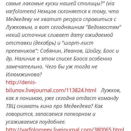
самые лакомые куски нашей столицы?" (via
varfolomeev) Немцов склоняется к тому, что
Медведеву не хватит ресурса справиться с
Лужковым, а вот сегодняшним "Ведомостям"
некий источник сливает дату ожидаемой
отставки (декабрь) и "шорт-лист
преемников": Собянин, Иванов, Шойгу, Боос и
др. Наличие в этом списке Бооса особенно
замечательно. Чего бы уж тогда не
Илюмжинова?
http://denis-
bilunov.livejournal.com/113824.html
Лужков,
как я понимаю, уже сегодня отдаст команду
ТВЦ снимать кино про Медведева? Как
говорится, запасаемся попкорном и
усаживаемся поудобнее.
http://varfolomeev.livejournal.com/380065.html