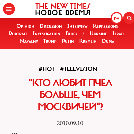
THE NEW TIMES
НОВОЕ ВРЕМЯ
РУ
Opinion
Discussion
Interview
Repressions
Portrait
Investigation
Blogs
/
Ukraine
Israel
Navalny
Trump
Putin
Kremlin
Duma
#HOT
#TELEVISION
"КТО ЛЮБИТ ПЧЕЛ
БОЛЬШЕ, ЧЕМ
МОСКВИЧЕЙ"?
2010.09.10