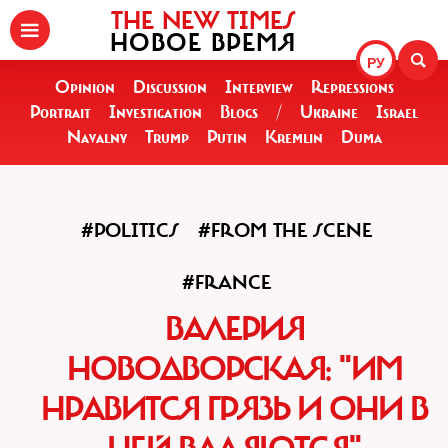
THE NEW TIMES
НОВОЕ ВРЕМЯ
РУ
Opinion
Discussion
Interview
Repressions
Portrait
Investigation
Blogs
/
Ukraine
Israel
Navalny
Trump
Putin
Kremlin
Duma
#POLITICS
#FROM THE SCENE
#FRANCE
ВАЛЕРИЯ
НОВОДВОРСКАЯ: "ИМ
НРАВИТСЯ ГРЯЗЬ И ОНИ В