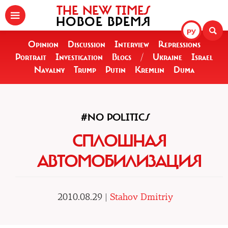
THE NEW TIMES
НОВОЕ ВРЕМЯ
РУ
Opinion
Discussion
Interview
Repressions
Portrait
Investigation
Blogs
/
Ukraine
Israel
Navalny
Trump
Putin
Kremlin
Duma
#NO POLITICS
СПЛОШНАЯ
АВТОМОБИЛИЗАЦИЯ
2010.08.29 |
Stahov Dmitriy