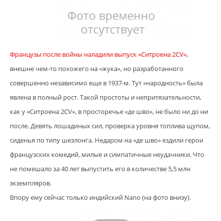
Французы после войны наладили выпуск «Ситроена 2CV»,
внешне чем-то похожего на «жука», но разработанного
совершенно независимо еще в 1937-м. Тут «народность» была
явлена в полный рост. Такой простоты и непритязательности,
как у «Ситроена 2CV», в просторечье «де шво», не было ни до ни
после. Девять лошадиных сил, проверка уровня топлива щупом,
сиденья по типу шезлонга. Недаром на «де шво» ездили герои
французских комедий, милые и симпатичные неудачники. Что
не помешало за 40 лет выпустить его в количестве 5,5 млн
экземпляров.
Впору ему сейчас только индийский Nano (на фото внизу).