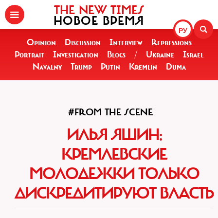
THE NEW TIMES
НОВОЕ ВРЕМЯ
РУ
Opinion
Discussion
Interview
Repressions
Portrait
Investigation
Blogs
/
Ukraine
Israel
Navalny
Trump
Putin
Kremlin
Duma
#FROM THE SCENE
ИЛЬЯ ЯШИН:
КРЕМЛЕВСКИЕ
МОЛОДЕЖКИ ТОЛЬКО
ДИСКРЕДИТИРУЮТ ВЛАСТЬ