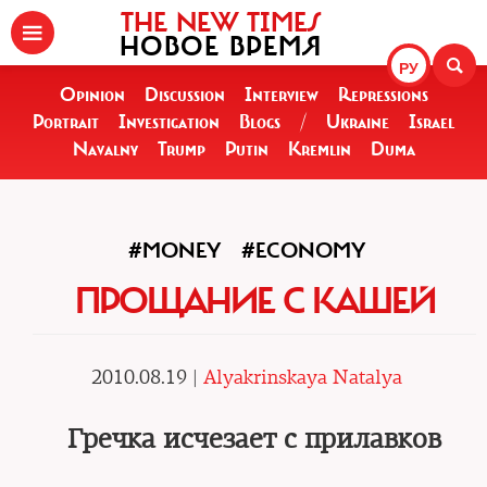
THE NEW TIMES
НОВОЕ ВРЕМЯ
РУ
Opinion
Discussion
Interview
Repressions
Portrait
Investigation
Blogs
/
Ukraine
Israel
Navalny
Trump
Putin
Kremlin
Duma
#MONEY
#ECONOMY
ПРОЩАНИЕ С КАШЕЙ
2010.08.19 |
Alyakrinskaya Natalya
Гречка исчезает с прилавков