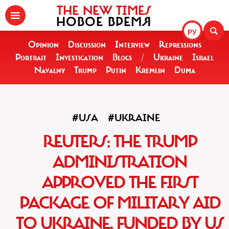
THE NEW TIMES
НОВОЕ ВРЕМЯ
РУ
Opinion
Discussion
Interview
Repressions
Portrait
Investigation
Blogs
/
Ukraine
Israel
Navalny
Trump
Putin
Kremlin
Duma
#USA
#UKRAINE
REUTERS: THE TRUMP
ADMINISTRATION
APPROVED THE FIRST
PACKAGE OF MILITARY AID
TO UKRAINE, FUNDED BY US